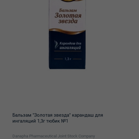
Бальзам "Золотая звезда" карандаш для
ингаляций 1,3г тюбик №1
Danapha Pharmaceutical Joint Stock Company