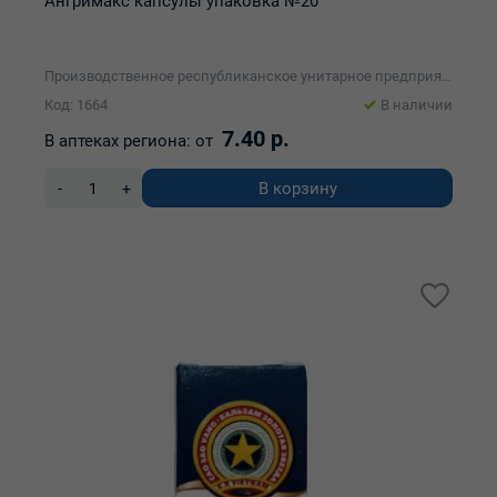
Ангримакс капсулы упаковка №20
Производственное республиканское унитарное предприятие "Минскинтеркапс"
Код: 1664
В наличии
7.40 р.
В аптеках региона:
от
В корзину
-
+