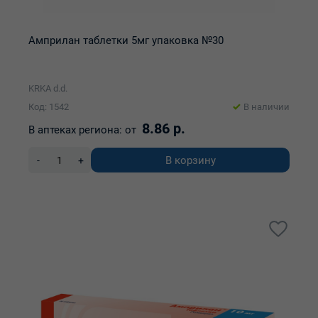
Амприлан таблетки 5мг упаковка №30
KRKA d.d.
Код: 1542
В наличии
8.86 р.
В аптеках региона:
от
В корзину
-
+