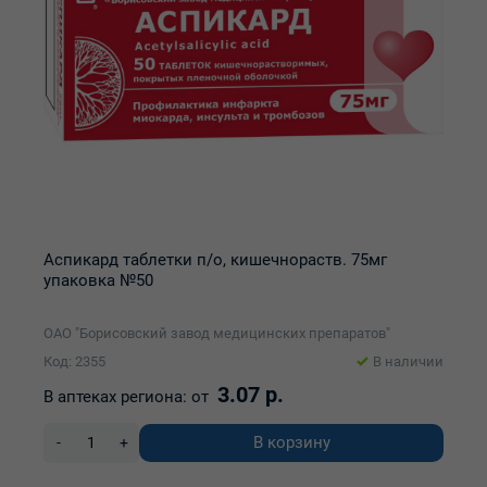
Аспикард таблетки п/о, кишечнораств. 75мг
упаковка №50
ОАО "Борисовский завод медицинских препаратов"
Код: 2355
В наличии
3.07 р.
В аптеках региона:
от
В корзину
-
+