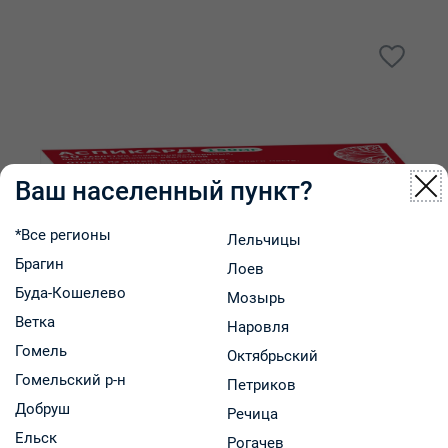
Ваш населенный пункт?
*Все регионы
Лельчицы
Брагин
Лоев
Буда-Кошелево
Мозырь
Ветка
Наровля
Гомель
Октябрьский
Гомельский р-н
Петриков
Добруш
Речица
Аспикард таблетки п/о, кишечнораств. 150мг
Ельск
Рогачев