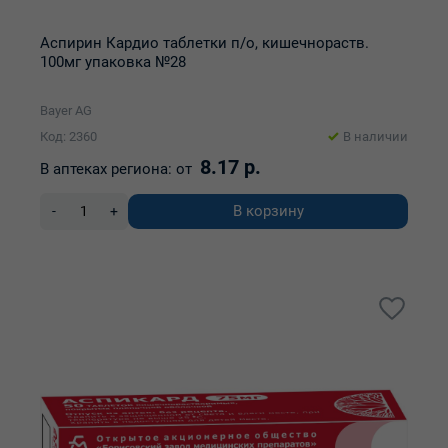
Аспирин Кардио таблетки п/о, кишечнораств.
100мг упаковка №28
Bayer AG
Код: 2360
В наличии
8.17 р.
В аптеках региона:
от
В корзину
-
+