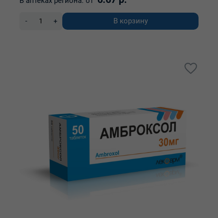
В аптеках региона:
от
В корзину
-
+