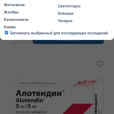
упаковка №50
Житковичи
Светлогорск
Жлобин
Хойники
ОАО "Борисовский завод медицинских препаратов"
Калинковичи
Код: 2351
В наличии
Чечерск
Корма
3.55 р.
В аптеках региона:
от
Запомнить выбранный для последующих посещений
В корзину
-
+