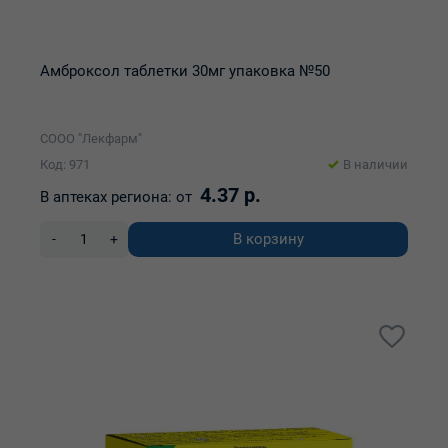
Амброксол таблетки 30мг упаковка №50
СООО "Лекфарм"
Код: 971
В наличии
4.37 р.
В аптеках региона:
от
В корзину
-
+