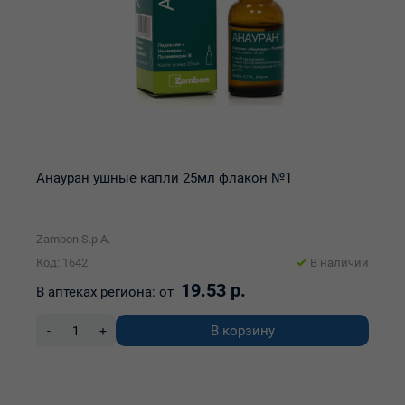
Анауран ушные капли 25мл флакон №1
Zambon S.p.A.
Код: 1642
В наличии
19.53 р.
В аптеках региона:
от
В корзину
-
+