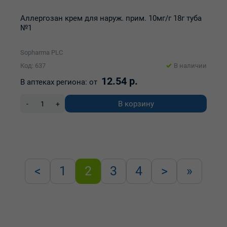
Аллергозан крем для наруж. прим. 10мг/г 18г туба
№1
Sopharma PLC
Код: 637
В наличии
12.54 р.
В аптеках региона:
от
В корзину
-
+
<
1
2
3
4
>
»