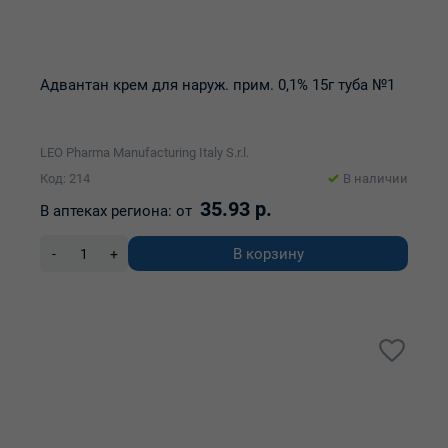
Адвантан крем для наруж. прим. 0,1% 15г туба №1
LEO Pharma Manufacturing Italy S.r.l.
Код: 214
В наличии
35.93 р.
В аптеках региона:
от
В корзину
-
+