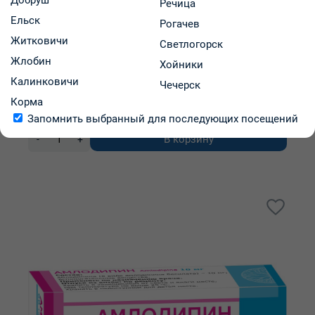
Речица
Ельск
Аргезин крем для наруж. прим. 1% 50г туба №1
Рогачев
Житковичи
Светлогорск
Жлобин
Хойники
ООО "Фармтехнология"
Калинковичи
Чечерск
Код: 2072
В наличии
Корма
15.48 р.
В аптеках региона:
от
Запомнить выбранный для последующих посещений
В корзину
-
+