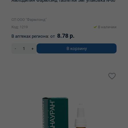
Амлодипин Фармлэнд таблетки 5мг упаковка №60
СП ООО "Фармлэнд"
Код: 1219
В наличии
8.78 р.
В аптеках региона:
от
В корзину
-
+