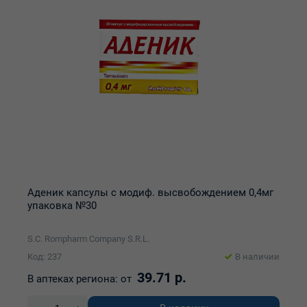
Аденик капсулы с модиф. высвобождением 0,4мг
упаковка №30
S.C. Rompharm Company S.R.L.
Код: 237
В наличии
39.71 р.
В аптеках региона:
от