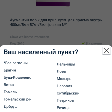
Аугментин пор-к для приг. сусп. для приема внутрь
400мг/5мл 57мг/5мл флакон №1
Glaxo Wellcome Production
Код: 2616
В наличии
19.71 р.
Ваш населенный пункт?
В аптеках региона:
от
В корзину
-
+
*Все регионы
Лельчицы
Брагин
Лоев
Буда-Кошелево
Мозырь
Ветка
Наровля
Гомель
Октябрьский
Гомельский р-н
Петриков
Добруш
Речица