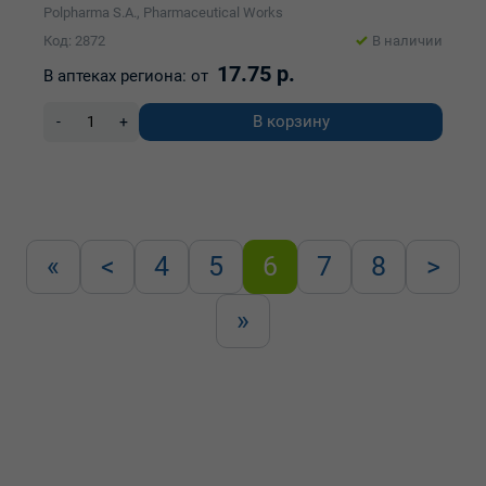
Polpharma S.A., Pharmaceutical Works
Код: 2872
В наличии
17.75 р.
В аптеках региона:
от
В корзину
-
+
«
<
4
5
6
7
8
>
»