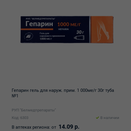
Гепарин гель для наруж. прим. 1 000ме/г 30г туба
№1
РУП "Белмедпрепараты"
Код: 6303
В наличии
14.09 р.
В аптеках региона:
от