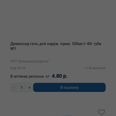
Димексид гель для наруж. прим. 500мг/г 40г туба
№1
РУП "Белмедпрепараты"
Код: 8118
В наличии
4.80 р.
В аптеках региона:
от
В корзину
-
+