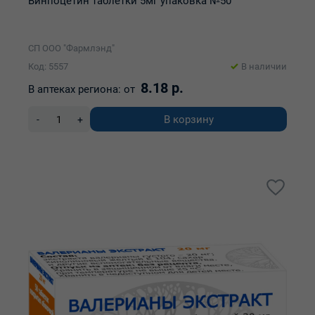
Винпоцетин таблетки 5мг упаковка №50
СП ООО "Фармлэнд"
Код: 5557
В наличии
8.18 р.
В аптеках региона:
от
В корзину
-
+