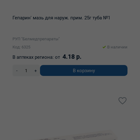
Гепарин' мазь для наруж. прим. 25г туба №1
РУП "Белмедпрепараты"
Код: 6325
В наличии
4.18 р.
В аптеках региона:
от
В корзину
-
+