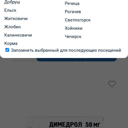
Добруш
Речица
Глибенкламид-Белмед таблетки 5мг упаковка №50
Ельск
Рогачев
Житковичи
Светлогорск
Жлобин
РУП "Белмедпрепараты"
Хойники
Калинковичи
Код: 6685
В наличии
Чечерск
2.13 р.
Корма
В аптеках региона:
от
Запомнить выбранный для последующих посещений
В корзину
-
+