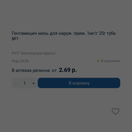
Гентамицин мазь для наруж. прим. 1мг/г 25г туба
№1
РУП "Белмедпрепараты"
Код: 6238
В наличии
2.69 р.
В аптеках региона:
от
В корзину
-
+