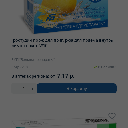
Гростудин пор-к для приг. р-ра для приема внутрь
лимон пакет №10
РУП "Белмедпрепараты"
Код: 7218
В наличии
7.17 р.
В аптеках региона:
от
В корзину
-
+