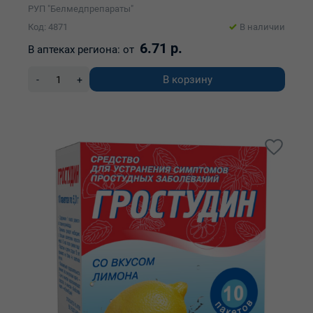
РУП "Белмедпрепараты"
Код: 4871
В наличии
6.71 р.
В аптеках региона:
от
В корзину
-
+