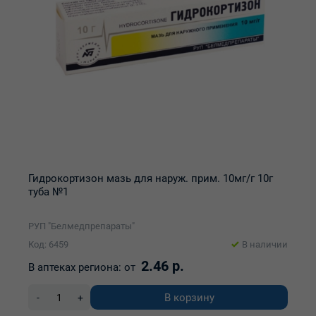
Гидрокортизон мазь для наруж. прим. 10мг/г 10г
туба №1
РУП "Белмедпрепараты"
Код: 6459
В наличии
2.46 р.
В аптеках региона:
от
В корзину
-
+