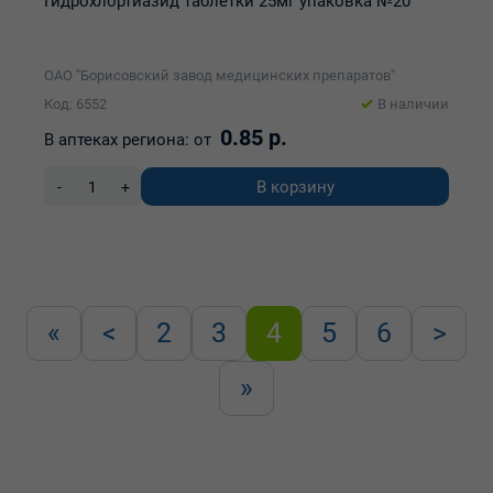
Гидрохлортиазид таблетки 25мг упаковка №20
ОАО "Борисовский завод медицинских препаратов"
Код: 6552
В наличии
0.85 р.
В аптеках региона:
от
В корзину
-
+
«
<
2
3
4
5
6
>
»