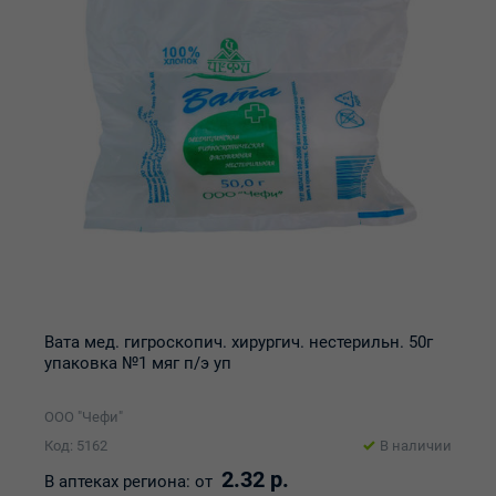
Вата мед. гигроскопич. хирургич. нестерильн. 50г
упаковка №1 мяг п/э уп
ООО "Чефи"
Код: 5162
В наличии
2.32 р.
В аптеках региона:
от