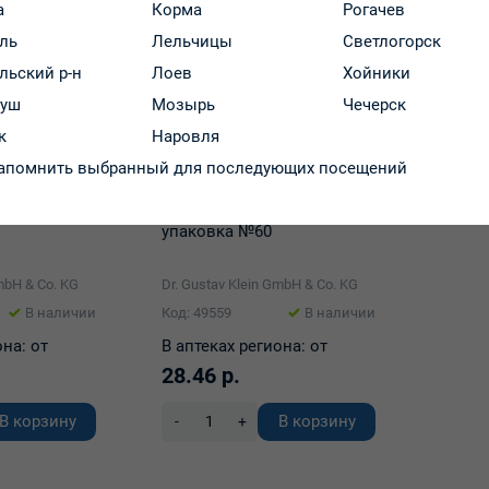
а
Корма
Рогачев
ль
Лельчицы
Светлогорск
льский р-н
Лоев
Хойники
руш
Мозырь
Чечерск
к
Наровля
апомнить выбранный для последующих посещений
 таблетки
Циннабсин А таблетки
упаковка №60
mbH & Co. KG
Dr. Gustav Klein GmbH & Co. KG
В наличии
Код: 49559
В наличии
она:
от
В аптеках региона:
от
28.46 р.
В корзину
В корзину
-
+