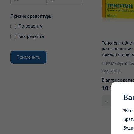
Признак рецептуры
По рецепту
Без рецепта
Тенотен табле
рассасывания
гомеопатическ
Применить
№40
Код: 23196
В аптеках реги
10.79 р.
Ва
-
+
*Все
Браг
Буда