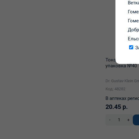
Ветк
Гоме
Гоме
Доб
Ельс
З
Тонзилотрен А
упаковка №40
Dr. Gustav Klein G
Код: 48282
В аптеках реги
20.45 р.
-
+