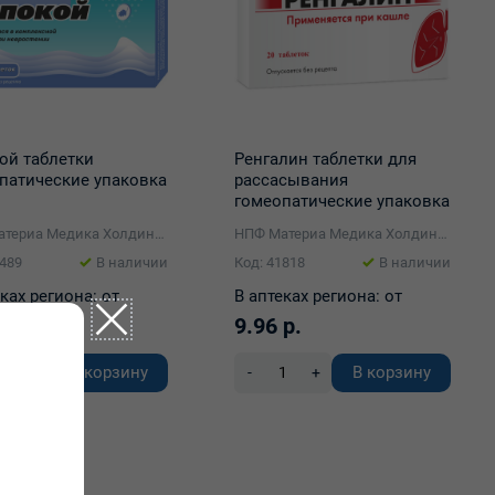
ой таблетки
Ренгалин таблетки для
патические упаковка
рассасывания
гомеопатические упаковка
№20
НПФ Материа Медика Холдинг ООО
НПФ Материа Медика Холдинг ООО
4489
В наличии
Код: 41818
В наличии
ках региона:
от
В аптеках региона:
от
р.
9.96 р.
В корзину
В корзину
+
-
+