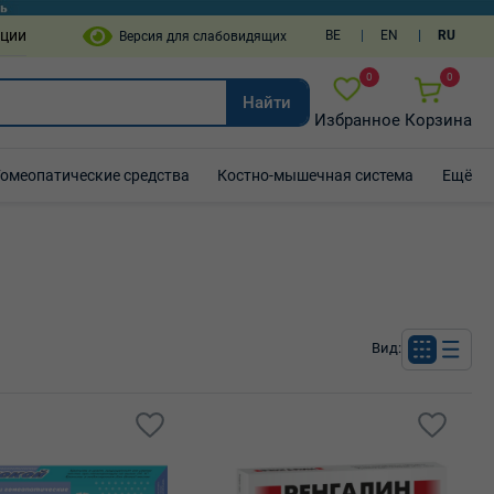
пции
BE
EN
RU
0
0
Найти
Избранное
Корзина
Гомеопатические средства
Костно-мышечная система
Ещё
Вид: