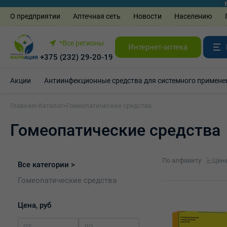
О предприятии
Аптечная сеть
Новости
Населению
*Все регионы
Интернет-аптека
+375 (232) 29-20-19
Акции
Антиинфекционные средства для системного примене
Главная
>
Каталог
>
Гомеопатические средства
Гомеопатические средства
По алфавиту
Цен
Все категории >
Гомеопатические средства
Цена, руб