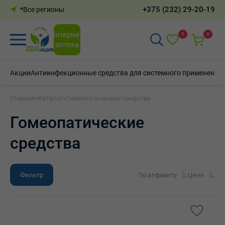
+375 (232) 29-20-19
*Все регионы
Интернет-
0
0
аптека
Акции
Антиинфекционные средства для системного применения
Главная
>
Каталог
>
Гомеопатические средства
Гомеопатические
средства
Фильтр
По алфавиту
Цене