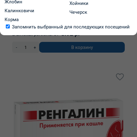
Жлобин
Хойники
Калинковичи
Чечерск
НПФ Материа Медика Холдинг ООО
Корма
Код: 24489
В наличии
Запомнить выбранный для последующих посещений
3.92 р.
В аптеках региона:
от
В корзину
-
+