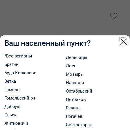
Ваш населенный пункт?
*Все регионы
Лельчицы
Брагин
Лоев
Буда-Кошелево
Мозырь
Ветка
Наровля
Гомель
Октябрьский
Гомельский р-н
Петриков
Добруш
Речица
Ельск
Рогачев
Житковичи
Светлогорск
Успокой таблетки гомеопатические упаковка №20