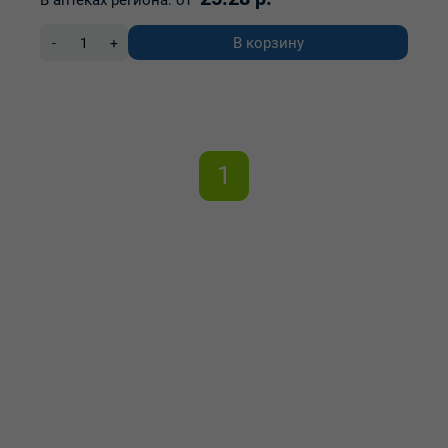
В аптеках региона:
от
В корзину
-
+
1