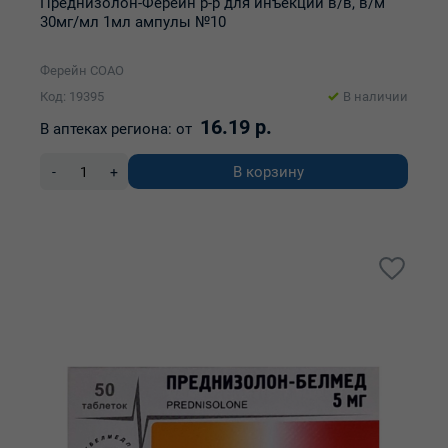
Преднизолон-Ферейн р-р для инъекций в/в, в/м
30мг/мл 1мл ампулы №10
Ферейн СОАО
Код: 19395
В наличии
16.19 р.
В аптеках региона:
от
В корзину
-
+