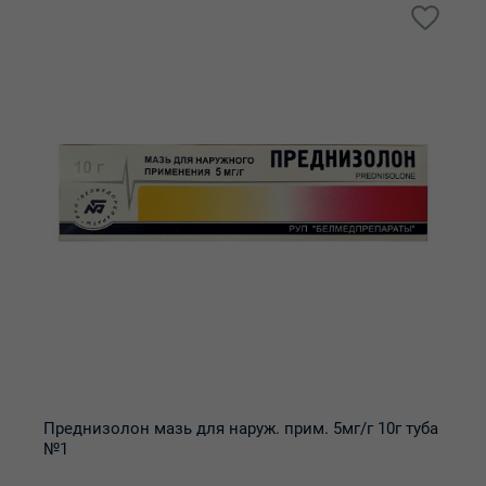
Преднизолон мазь для наруж. прим. 5мг/г 10г туба
№1