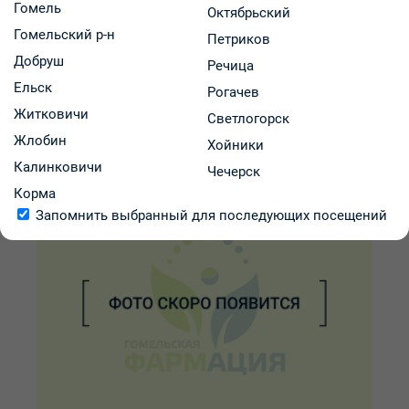
Гомель
66.02 р.
Октябрьский
В аптеках региона:
от
Гомельский р-н
Петриков
В корзину
-
+
Добруш
Речица
Ельск
Рогачев
Житковичи
Светлогорск
Жлобин
Хойники
Калинковичи
Чечерск
Корма
Запомнить выбранный для последующих посещений