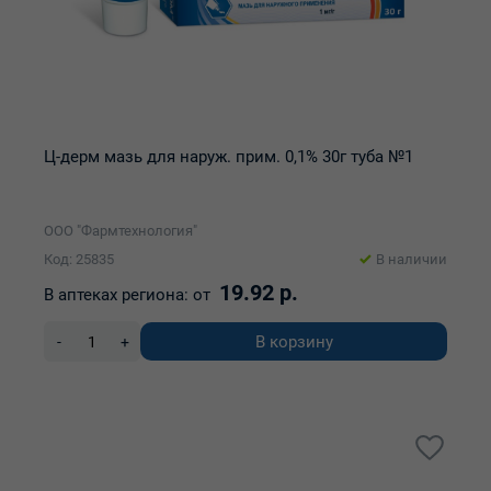
Ц-дерм мазь для наруж. прим. 0,1% 30г туба №1
ООО "Фармтехнология"
Код: 25835
В наличии
19.92 р.
В аптеках региона:
от
В корзину
-
+