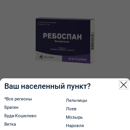
Ваш населенный пункт?
Ребоспан суспензия для инъекций 5мг/мл 2мг/мл
*Все регионы
Лельчицы
1мл ампулы №5
Брагин
Лоев
Буда-Кошелево
Мозырь
Mefar Ilac San. A.S., Турция/ Иностранное производственно-торговое унитарное предприятие Реб-Фарма
Ветка
Наровля
Код: 39888
В наличии