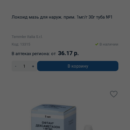
Локоид мазь для наруж. прим. 1мг/г 30г туба №1
Temmler Italia S.r.l.
Код: 13315
В наличии
36.17 р.
В аптеках региона:
от
В корзину
-
+