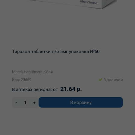
Тирозол таблетки п/о 5мг упаковка №50
Merck Healthcare KGaA
Код: 23669
В наличии
21.64 р.
В аптеках региона:
от
В корзину
-
+