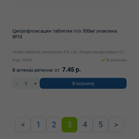
Ципрофлоксацин таблетки п/о 500мг упаковка
№10
Holden Medical Laboratories Pvt. Ltd., Индия расфасовано СП ООО "Фармлэнд"
Код: 26564
В наличии
7.45 р.
В аптеках региона:
от
В корзину
-
+
<
1
2
3
4
5
>