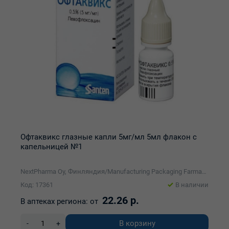
Офтаквикс глазные капли 5мг/мл 5мл флакон с
капельницей №1
NextPharma Oy, Финляндия/Manufacturing Packaging Farmaca (MPF) B.V., Нидерланды/Santen Oy
Код: 17361
В наличии
22.26 р.
В аптеках региона:
от
В корзину
-
+