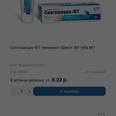
Синтомицин-ФТ линимент 50мг/г 30г туба №1
ООО "Фармтехнология"
Код: 40135
В наличии
8.23 р.
В аптеках региона:
от
В корзину
-
+