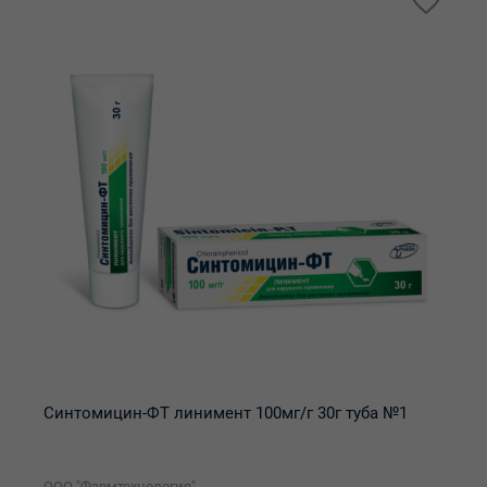
Синтомицин-ФТ линимент 100мг/г 30г туба №1
ООО "Фармтехнология"