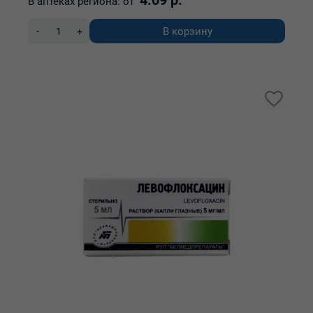
4.09 р.
В аптеках региона:
от
В корзину
-
+