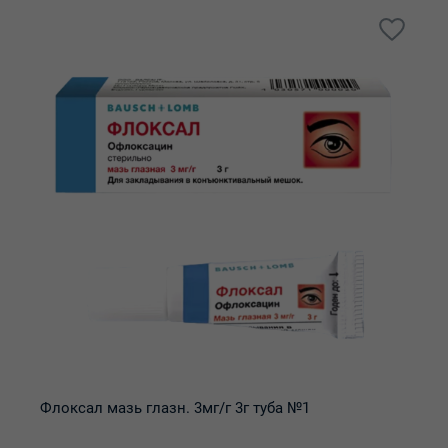
Флоксал мазь глазн. 3мг/г 3г туба №1