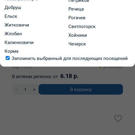
Петриков
Добруш
Речица
Ельск
Рогачев
Житковичи
Светлогорск
Жлобин
Хойники
Ко-тримоксазол таблетки 480мг упаковка №20
Калинковичи
Чечерск
Корма
Запомнить выбранный для последующих посещений
ОАО "Борисовский завод медицинских препаратов"
Код: 11415
В наличии
6.18 р.
В аптеках региона:
от
В корзину
-
+