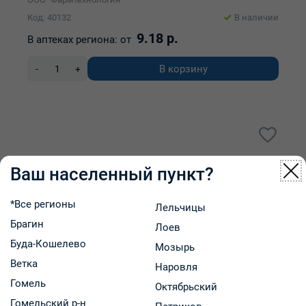
Код: 40132
В наличии
9.18 р.
В аптеках региона:
от
В корзину
-
+
Ваш населенный пункт?
*Все регионы
Лельчицы
Брагин
Лоев
Буда-Кошелево
Мозырь
Ветка
Наровля
Гомель
Октябрьский
Гомельский р-н