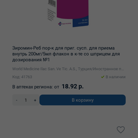
Зиромин-Реб пор-к для приг. сусп. для приема
внутрь 200мг/5мл флакон в к-те со шприцем для
дозирования №1
World Medicine Ilac San. Ve Tic. A.S., Турция/Иностранное производственно-торговое унитарное предприятие Реб-Фарма
Код: 41763
В наличии
18.92 р.
В аптеках региона:
от
В корзину
-
+