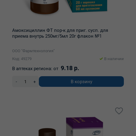
Амоксициллин ФТ пор-к для приг. сусп. для
приема внутрь 250мг/5мл 20г флакон №1
ООО "Фармтехнология"
Код: 49279
В наличии
9.18 р.
В аптеках региона:
от
В корзину
-
+