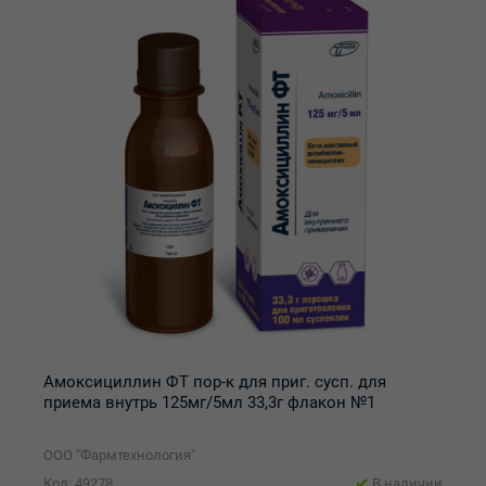
Амоксициллин ФТ пор-к для приг. сусп. для
приема внутрь 125мг/5мл 33,3г флакон №1
ООО "Фармтехнология"
Код: 49278
В наличии