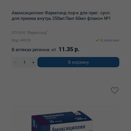
Амоксициллин Фармлэнд пор-к для приг. сусп.
для приема внутрь 250мг/5мл 60мл флакон №1
СП ООО "Фармлэнд"
Код: 49378
В наличии
11.35 р.
В аптеках региона:
от
В корзину
-
+