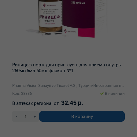
Риницеф пор-к для приг. сусп. для приема внутрь
250мг/5мл 60мл флакон №1
Pharma Vision Sanayii ve Ticaret A.S., Турция/Иностранное производственно-торговое унитарное предприятие Реб-Фарма
Код: 38336
В наличии
32.45 р.
В аптеках региона:
от
В корзину
-
+