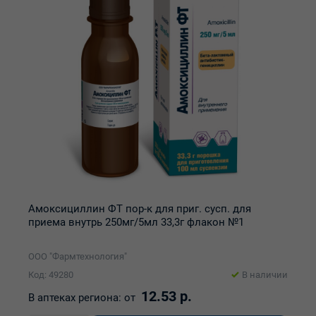
Амоксициллин ФТ пор-к для приг. сусп. для
приема внутрь 250мг/5мл 33,3г флакон №1
ООО "Фармтехнология"
Код: 49280
В наличии
12.53 р.
В аптеках региона:
от