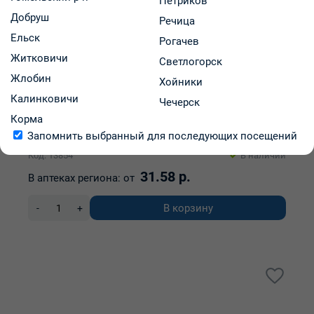
Петриков
Добруш
Речица
Ельск
Рогачев
Житковичи
Светлогорск
Жлобин
Хойники
Мегасеф таблетки п/о 500мг упаковка №10
Калинковичи
Чечерск
Корма
Запомнить выбранный для последующих посещений
Nobel Ilac Sanayii Ve Ticaret A.S.
Код: 13854
В наличии
31.58 р.
В аптеках региона:
от
В корзину
-
+