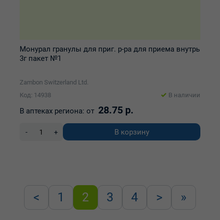
Монурал гранулы для приг. р-ра для приема внутрь
3г пакет №1
Zambon Switzerland Ltd.
Код: 14938
В наличии
28.75 р.
В аптеках региона:
от
В корзину
-
+
<
1
2
3
4
>
»