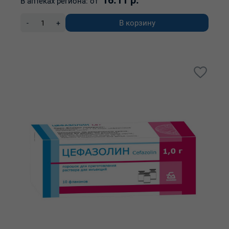
16.11 р.
В аптеках региона:
от
В корзину
-
+