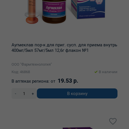
Аугмеклав пор-к для приг. сусп. для приема внутрь
400мг/5мл 57мг/5мл 12,6г флакон №1
ООО "Фармтехнология"
Код: 46868
В наличии
19.53 р.
В аптеках региона:
от
В корзину
-
+