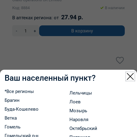
Код: 8884
В наличии
27.94 р.
В аптеках региона:
от
В корзину
-
+
Ваш населенный пункт?
*Все регионы
Лельчицы
Брагин
Лоев
Буда-Кошелево
Мозырь
Ветка
Наровля
Гомель
Октябрьский
Гомельский р-н