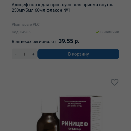
Адицеф пор-к для приг. сусп. для приема внутрь
250мг/5мл 60мл флакон №1
Pharmacare PLC
Код: 34985
В наличии
39.55 р.
В аптеках региона:
от
В корзину
-
+