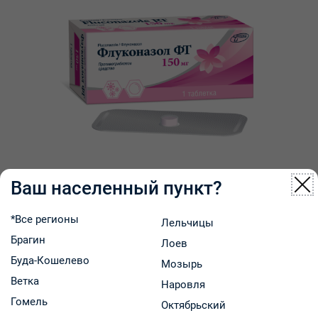
Флуконазол ФТ таблетки 150мг упаковка №1
Ваш населенный пункт?
*Все регионы
Лельчицы
ООО "Фармтехнология"
Брагин
Лоев
Код: 46897
В наличии
Буда-Кошелево
Мозырь
8.54 р.
В аптеках региона:
от
Ветка
Наровля
Гомель
В корзину
-
+
Октябрьский