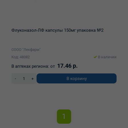
Флуконазол-ЛФ капсулы 150мг упаковка №2
СООО "Лекфарм"
Код: 48082
В наличии
17.46 р.
В аптеках региона:
от
В корзину
-
+
1