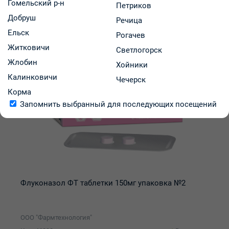
Гомельский р-н
Петриков
Добруш
Речица
Ельск
Рогачев
Житковичи
Светлогорск
Жлобин
Хойники
Калинковичи
Чечерск
Корма
Запомнить выбранный для последующих посещений
Флуконазол ФТ таблетки 150мг упаковка №2
ООО "Фармтехнология"