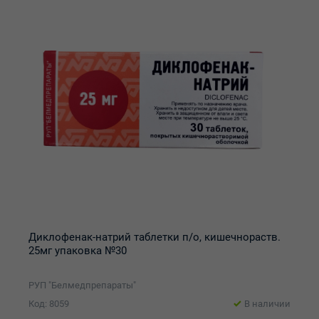
Диклофенак-натрий таблетки п/о, кишечнораств.
25мг упаковка №30
РУП "Белмедпрепараты"
Код: 8059
В наличии