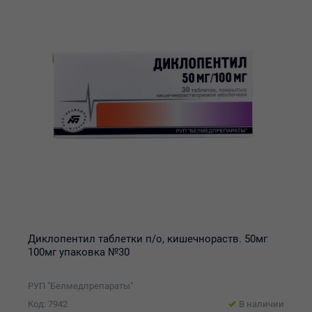
Диклопентил таблетки п/о, кишечнораств. 50мг
100мг упаковка №30
РУП "Белмедпрепараты"
Код: 7942
В наличии