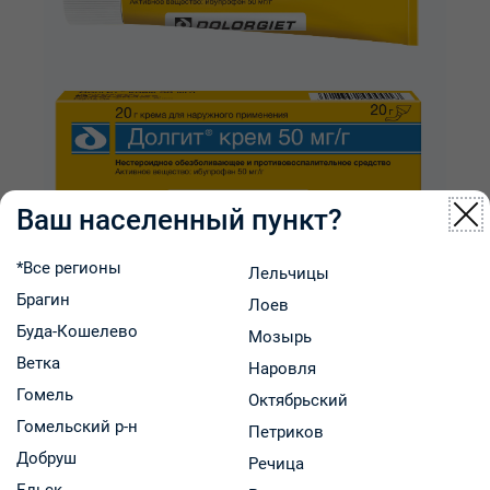
Ваш населенный пункт?
*Все регионы
Лельчицы
Брагин
Долгит крем для наруж. прим. 50мг/г 20г туба №1
Лоев
Буда-Кошелево
Мозырь
Ветка
Наровля
Dolorgiet GmbH & Co.KG
Гомель
Октябрьский
Код: 8486
В наличии
Гомельский р-н
Петриков
8.99 р.
В аптеках региона:
от
Добруш
Речица
В корзину
-
+