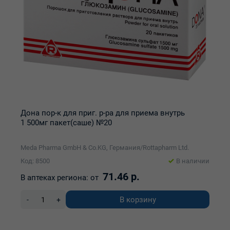
Дона пор-к для приг. р-ра для приема внутрь
1 500мг пакет(саше) №20
Meda Pharma GmbH & Co.KG, Германия/Rottapharm Ltd.
Код: 8500
В наличии
71.46 р.
В аптеках региона:
от
В корзину
-
+