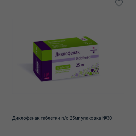
Диклофенак таблетки п/о 25мг упаковка №30