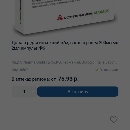
Дона р-р для инъекций в/м, в к-те с р-лем 200мг/мл
2мл ампулы №6
MEDA Pharma GmbH & Co.KG, Германия/Biologici Italia Laboratories S.r.l.
Код: 8502
В наличии
75.93 р.
В аптеках региона:
от
В корзину
-
+