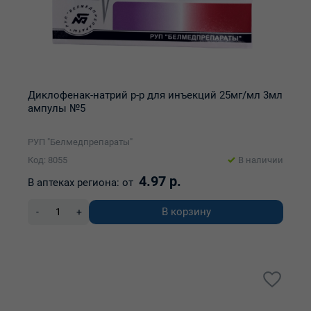
Диклофенак-натрий р-р для инъекций 25мг/мл 3мл
ампулы №5
РУП "Белмедпрепараты"
Код: 8055
В наличии
4.97 р.
В аптеках региона:
от
В корзину
-
+