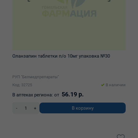
Оланзапин таблетки п/о 10мг упаковка №30
РУП "Белмедпрепараты"
Код: 32725
В наличии
56.19 р.
В аптеках региона:
от
В корзину
-
+