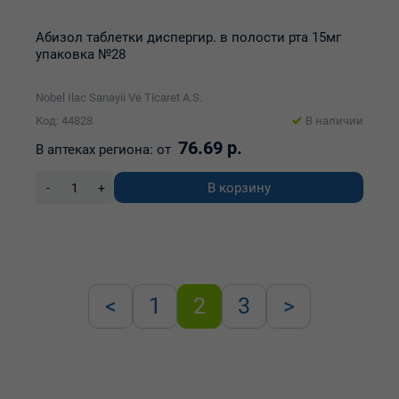
Абизол таблетки диспергир. в полости рта 15мг
упаковка №28
Nobel Ilac Sanayii Ve Ticaret A.S.
Код: 44828
В наличии
76.69 р.
В аптеках региона:
от
В корзину
-
+
<
1
2
3
>