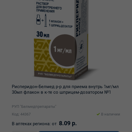
Рисперидон-Белмед р-р для приема внутрь 1мг/мл
30мл флакон в к-те со шприцем-дозатором №1
РУП "Белмедпрепараты"
Код: 44367
В наличии
8.09 р.
В аптеках региона:
от