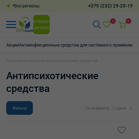
+375 (232) 29-20-19
*Все регионы
Интернет-
0
0
аптека
Акции
Антиинфекционные средства для системного применения
Главная
>
Каталог
>
Антипсихотические средства
Антипсихотические
средства
Фильтр
По алфавиту
Цене