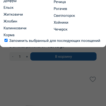
Добруш
Речица
Ельск
Рогачев
Житковичи
Светлогорск
Бетамакс таблетки 50мг блистеры №30
Жлобин
Хойники
Калинковичи
Чечерск
Акционерное общество "Grindeks" (Гриндекс)
Корма
Код: 41748
В наличии
Запомнить выбранный для последующих посещений
13.40 р.
В аптеках региона:
от
В корзину
-
+