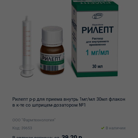
Рилепт р-р для приема внутрь 1мг/мл 30мл флакон
в к-те со шприцем-дозатором №1
ООО "Фармтехнология"
Код: 39653
В наличии
39.20 р.