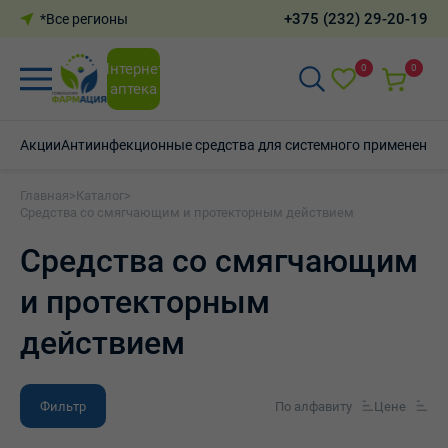
+375 (232) 29-20-19
*Все регионы
Интернет-
0
0
аптека
Акции
Антиинфекционные средства для системного применения
Главная
>
Каталог
>
Средства со смягчающим и протекторным действием
Средства со смягчающим
и протекторным
действием
Фильтр
По алфавиту
Цене