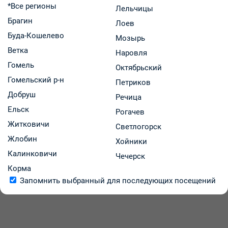
*Все регионы
Лельчицы
ОАО "Борисовский завод медицинских препаратов"
Брагин
Лоев
Код: 26415
В наличии
Буда-Кошелево
Мозырь
4.66 р.
В аптеках региона:
от
Ветка
Наровля
Гомель
В корзину
-
+
Октябрьский
Гомельский р-н
Петриков
Добруш
Речица
Ельск
Рогачев
Житковичи
Светлогорск
1
Жлобин
Хойники
Калинковичи
Чечерск
Корма
Запомнить выбранный для последующих посещений