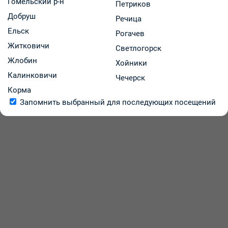
Гомельский р-н
Петриков
Добруш
Речица
Ельск
Рогачев
Житковичи
Светлогорск
Жлобин
Хойники
Калинковичи
Чечерск
Корма
Запомнить выбранный для последующих посещений