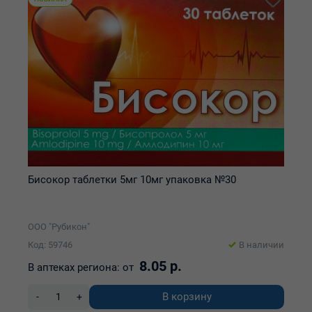
Бисокор таблетки 5мг 10мг упаковка №30
ООО "Рубикон"
Код: 59746
В наличии
8.05 р.
В аптеках региона:
от
В корзину
-
+