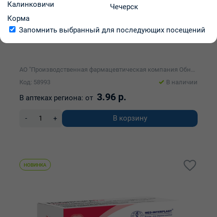
Калинковичи
Чечерск
Корма
Запомнить выбранный для последующих посещений
Анаприлин Реневал таблетки 10мг упаковка №112
АО "Производственная фармацевтическая компания Обновление"
Код: 58993
В наличии
3.96 р.
В аптеках региона:
от
В корзину
-
+
НОВИНКА