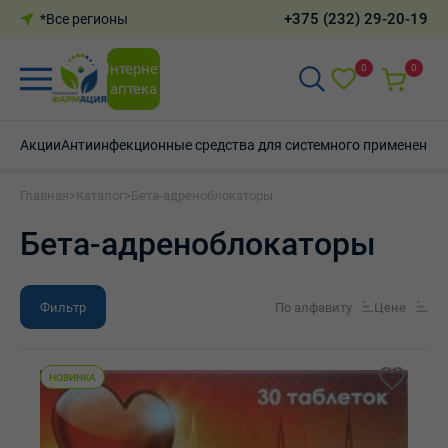
+375 (232) 29-20-19
*Все регионы
Интернет-
0
0
аптека
Акции
Антиинфекционные средства для системного применения
Главная
>
Каталог
>
Бета-адреноблокаторы
Бета-адреноблокаторы
Фильтр
По алфавиту
Цене
НОВИНКА