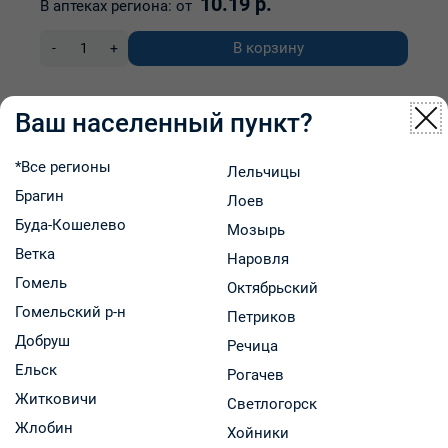
10.19 р.
В аптеках региона:
от
В корзину
-
+
Ваш населенный пункт?
НОВИНКА
*Все регионы
Лельчицы
Брагин
Лоев
Буда-Кошелево
Мозырь
Ветка
Наровля
Гомель
Октябрьский
Гомельский р-н
Петриков
Добруш
Речица
Ельск
Рогачев
Житковичи
Светлогорск
Жлобин
Хойники