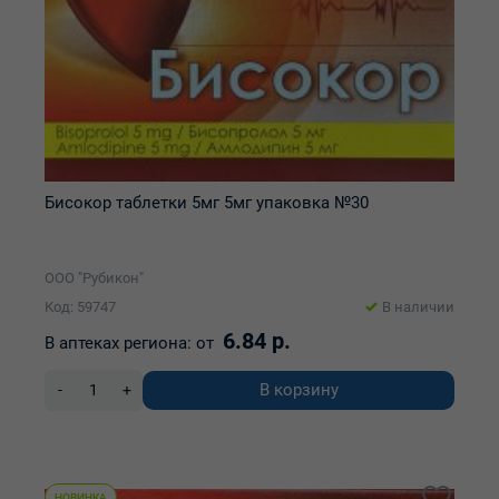
Бисокор таблетки 5мг 5мг упаковка №30
ООО "Рубикон"
Код: 59747
В наличии
6.84 р.
В аптеках региона:
от
В корзину
-
+
НОВИНКА