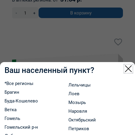
В аптеках региона:
от
В корзину
-
+
Ваш населенный пункт?
*Все регионы
Лельчицы
Брагин
Лоев
Буда-Кошелево
Мозырь
Ветка
Наровля
Гомель
Октябрьский
Гомельский р-н
Петриков