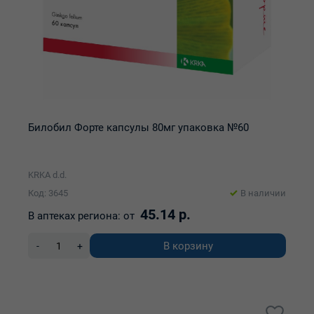
Билобил Форте капсулы 80мг упаковка №60
KRKA d.d.
Код: 3645
В наличии
45.14 р.
В аптеках региона:
от
В корзину
-
+