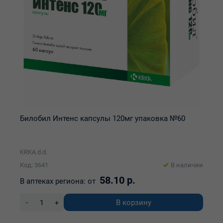
Билобил Интенс капсулы 120мг упаковка №60
KRKA d.d.
Код: 3641
В наличии
58.10 р.
В аптеках региона:
от
В корзину
-
+