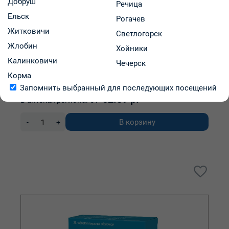
Добруш
Речица
Ельск
Рогачев
Житковичи
Светлогорск
Полматин таблетки п/о 20мг упаковка №28
Жлобин
Хойники
Калинковичи
Чечерск
Polpharma S.A., Pharmaceutical Works
Корма
Код: 32729
В наличии
Запомнить выбранный для последующих посещений
52.89 р.
В аптеках региона:
от
В корзину
-
+