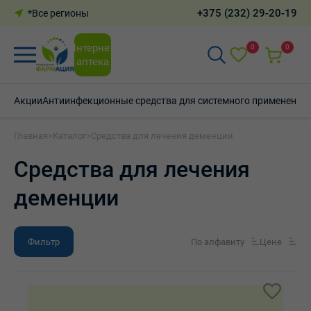
+375 (232) 29-20-19
*Все регионы
Интернет-
0
0
аптека
Акции
Антиинфекционные средства для системного применения
Главная
>
Каталог
>
Средства для лечения деменции
Средства для лечения
деменции
Фильтр
По алфавиту
Цене