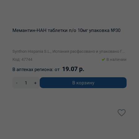
Мемантин-НАН таблетки п/о 10мг упаковка №30
Synthon Hispania S.L., Испания расфасовано и упаковано ГП Академфарм
Код: 47744
В наличии
19.07 р.
В аптеках региона:
от
В корзину
-
+