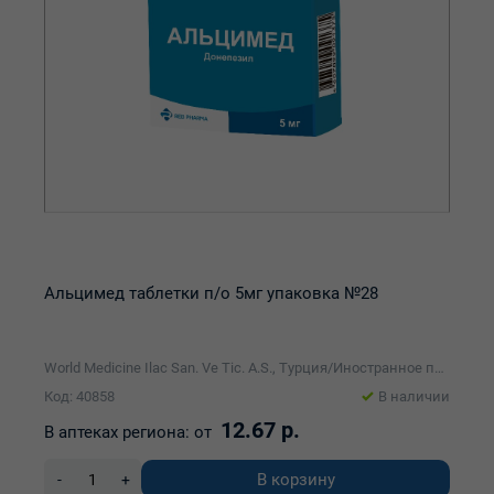
Альцимед таблетки п/о 5мг упаковка №28
World Medicine Ilac San. Ve Tic. A.S., Турция/Иностранное производственно-торговое унитарное предприятие Реб-Фарма
Код: 40858
В наличии
12.67 р.
В аптеках региона:
от
В корзину
-
+