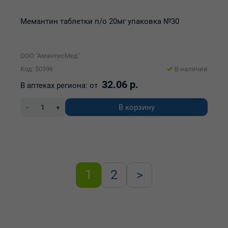
Мемантин таблетки п/о 20мг упаковка №30
ООО "АмантисМед"
Код: 50396
В наличии
32.06 р.
В аптеках региона:
от
В корзину
-
+
1
2
>