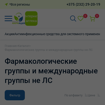
+375 (232) 29-20-19
*Все регионы
Интернет-
0
0
аптека
Акции
Антиинфекционные средства для системного применения
Главная
>
Каталог
>
Фармакологические группы и международные группы не ЛС
Фармакологические
группы и международные
группы не ЛС
Фильтр
По алфавиту
Цене