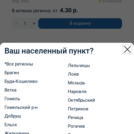
Код: 3936
В наличии
4.30 р.
В аптеках региона:
от
В корзину
-
+
Ваш населенный пункт?
*Все регионы
Лельчицы
Брагин
Лоев
Буда-Кошелево
Мозырь
Ветка
Наровля
Гомель
Октябрьский
Гомельский р-н
Петриков
Добруш
Речица
Ельск
Рогачев
Житковичи