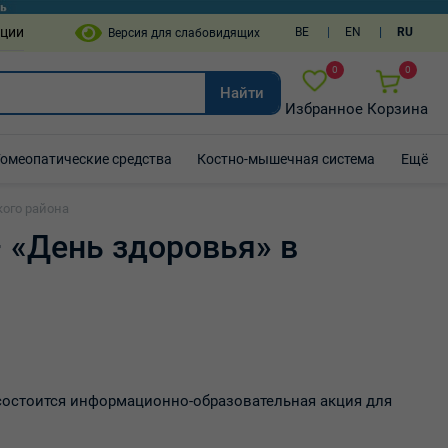
пции
BE
EN
RU
0
0
Найти
Избранное
Корзина
Гомеопатические средства
Костно-мышечная система
Ещё
кого района
 «День здоровья» в
/1 состоится информационно-образовательная акция для