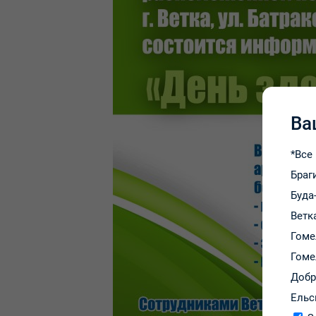
Ва
*Все
Браг
Буда
Ветк
Гоме
Гоме
Доб
Ельс