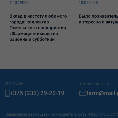
11.07.2026
10.07.2026
Вклад в чистоту любимого
Было познаватель
города: коллектив
интересно и актуа
Гомельского предприятия
«Фармация» вышел на
районный субботник
МТС, A1, life:)
Электронная почта
+375 (232) 29-20-19
farm@mail.
Лицензия на фармацевтическую деятельность №02040/559 от 1