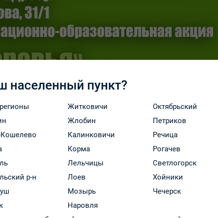
ш населенный пункт?
 регионы
Житковичи
Октябрьский
ин
Жлобин
Петриков
-Кошелево
Калинковичи
Речица
а
Корма
Рогачев
ль
Лельчицы
Светлогорск
льский р-н
Лоев
Хойники
руш
Мозырь
Чечерск
к
Наровля