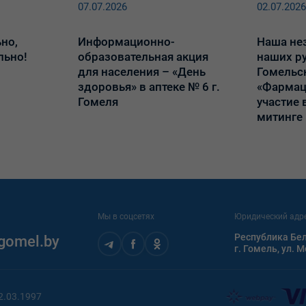
07.07.2026
02.07.202
но,
Информационно-
Наша не
льно!
образовательная акция
наших ру
для населения – «День
Гомельс
здоровья» в аптеке № 6 г.
«Фармац
Гомеля
участие
митинге
Мы в соцсетях
Юридический адр
Республика Бел
gomel.by
г. Гомель, ул. 
2.03.1997