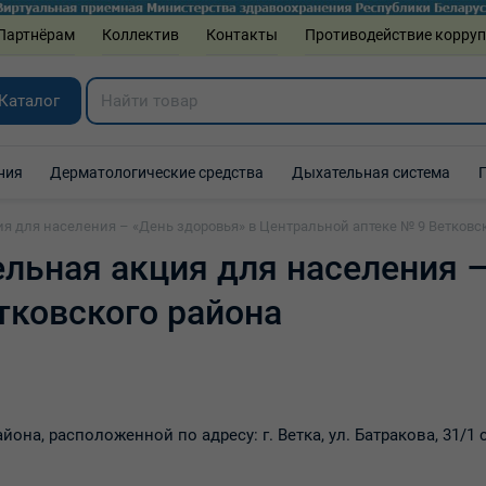
Партнёрам
Коллектив
Контакты
Противодействие корру
Каталог
ния
Дерматологические средства
Дыхательная система
 для населения – «День здоровья» в Центральной аптеке № 9 Ветковс
ьная акция для населения –
тковского района
йона, расположенной по адресу: г. Ветка, ул. Батракова, 31