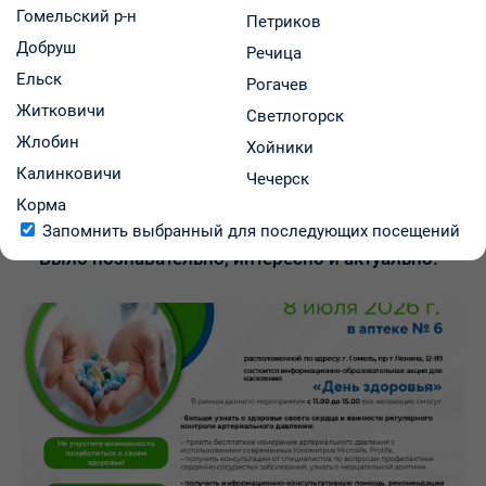
Гомельский р-н
Петриков
Добруш
Речица
Ельск
Рогачев
Житковичи
Светлогорск
Жлобин
Хойники
Калинковичи
Чечерск
10.07.2026
Корма
Запомнить выбранный для последующих посещений
Было познавательно, интересно и актуально!