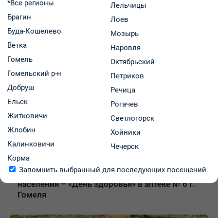
*Все регионы
10.07.2026
Лельчицы
Брагин
Лоев
Было познавательно, интересно и актуально!
Буда-Кошелево
Мозырь
Ветка
Наровля
Гомель
Октябрьский
Гомельский р-н
Петриков
Добруш
Речица
Ельск
Рогачев
Житковичи
Светлогорск
Жлобин
Хойники
Калинковичи
Чечерск
07.07.2026
Корма
Запомнить выбранный для последующих посещений
Информационно-образовательная акция для
населения – «День здоровья» в аптеке № 6 г.
Гомеля