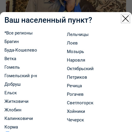
Ваш населенный пункт?
*Все регионы
Лельчицы
Брагин
Лоев
Буда-Кошелево
Мозырь
Ветка
Наровля
Гомель
Октябрьский
Гомельский р-н
Петриков
Добруш
Речица
Ельск
Рогачев
Житковичи
Поделиться:
Светлогорск
Жлобин
Хойники
Калинковичи
Чечерск
Корма