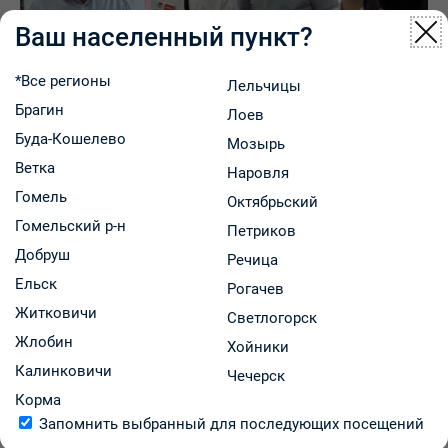
Ваш населенный пункт?
*Все регионы
Лельчицы
Брагин
Лоев
Буда-Кошелево
Мозырь
10.07.2026
Ветка
Наровля
Гомель
Октябрьский
Было познавательно, интересно и актуально!
Гомельский р-н
Петриков
Добруш
Речица
Ельск
Рогачев
Житковичи
Светлогорск
Жлобин
Хойники
Калинковичи
Чечерск
Корма
Запомнить выбранный для последующих посещений