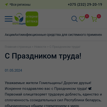
+375 (232) 29-20-19
*Все регионы
Интернет-
0
0
аптека
Акции
Антиинфекционные средства для системного применения
Главная страница
>
Новости
>
С Праздником труда!
С Праздником труда!
01.05.2024
Уважаемые жители Гомельщины! Дорогие друзья!
Искренне поздравляю вас с Праздником труда! 🕊
Первомай олицетворяет трудовую доблесть, единство и
сплоченность созидательных сил Республики беларусь,
объединенных общим стремлением к миру,