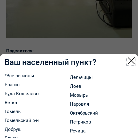
Поделиться:
Ваш населенный пункт?
*Все регионы
Лельчицы
Брагин
← Вернуться к списку новостей
Лоев
Буда-Кошелево
Мозырь
Ветка
Наровля
Последние новости
Гомель
Октябрьский
Гомельский р-н
Петриков
Добруш
Речица