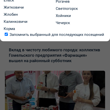
Ельск
Рогачев
Житковичи
Светлогорск
Жлобин
Хойники
Калинковичи
Чечерск
Корма
Запомнить выбранный для последующих посещений
11.07.2026
Вклад в чистоту любимого города: коллектив
Гомельского предприятия «Фармация»
вышел на районный субботник