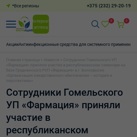
+375 (232) 29-20-19
*Все регионы
Интернет-
0
0
аптека
Акции
Антиинфекционные средства для системного применения
Главная страница
>
Новости
>
Сотрудники Гомельского УП
«Фармация» приняли участие в республиканском семинаре на
базе Гродненского РУП «Фармация» в г. Волковыске
«Организация лекарственного обеспечения – история и
перспективы»
Сотрудники Гомельского
УП «Фармация» приняли
участие в
республиканском