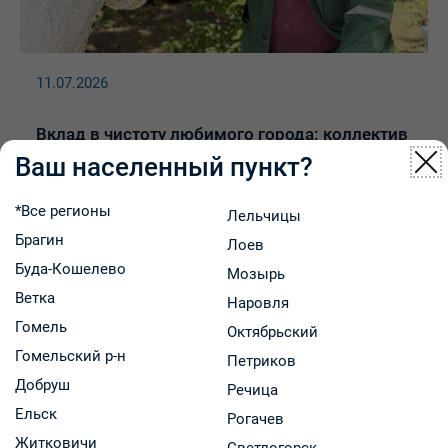
11.07.2026
Вклад в чистоту любимого города: коллектив
Гомельского предприятия «Фармация»
Ваш населенный пункт?
вышел на районный субботник
*Все регионы
Лельчицы
Брагин
Лоев
Буда-Кошелево
Мозырь
Ветка
Наровля
Гомель
Октябрьский
Гомельский р-н
Петриков
Добруш
Речица
Ельск
Рогачев
10.07.2026
Житковичи