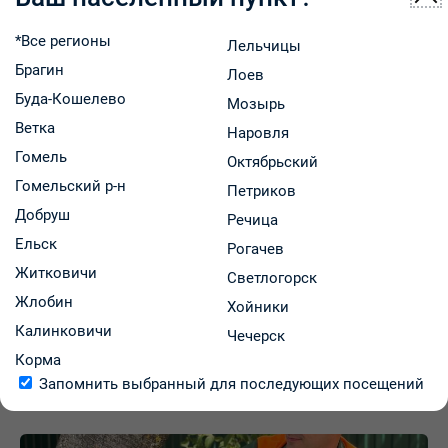
*Все регионы
Лельчицы
Брагин
Лоев
Буда-Кошелево
Мозырь
Ветка
Наровля
Гомель
Октябрьский
Гомельский р-н
Петриков
Поделиться:
Добруш
Речица
Ельск
Рогачев
Житковичи
Светлогорск
Жлобин
Хойники
← Вернуться к списку новостей
Калинковичи
Чечерск
Корма
Запомнить выбранный для последующих посещений
Последние новости