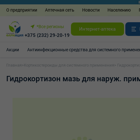
О предприятии
Аптечная сеть
Новости
Населению
*Все регионы
Интернет-аптека
+375 (232) 29-20-19
Акции
Антиинфекционные средства для системного примене
Главная
>
Кортикостероиды для системного применения
> Гидрокорти
Гидрокортизон мазь для наруж. прим