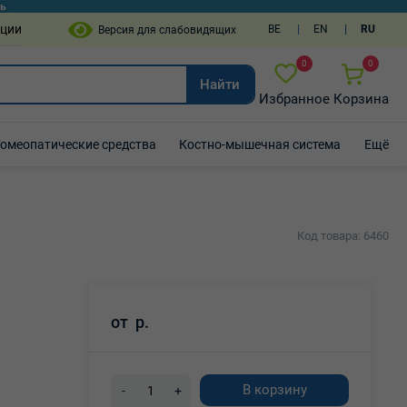
пции
BE
EN
RU
0
0
Найти
Избранное
Корзина
Гомеопатические средства
Костно-мышечная система
Ещё
Код товара: 6460
от
р.
В корзину
-
+