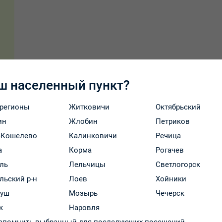
ш населенный пункт?
 регионы
Житковичи
Октябрьский
ин
Жлобин
Петриков
-Кошелево
Калинковичи
Речица
а
Корма
Рогачев
ль
Лельчицы
Светлогорск
льский р-н
Лоев
Хойники
руш
Мозырь
Чечерск
к
Наровля
Оплата и доставка