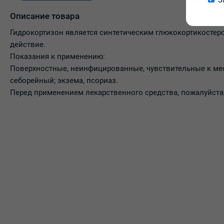
З
Описание товара
Гидрокортизон является синтетическим глюкокортикостер
действие.
Показания к применению:
Поверхностные, неинфицированные, чувствительные к мес
себорейный; экзема, псориаз.
Перед применением лекарственного средства, пожалуйста,