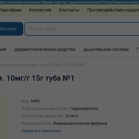
Партнёрам
Коллектив
Контакты
Противодействие корру
Каталог
ния
Дерматологические средства
Дыхательная система
зон мазь для наруж. прим. 10мг/г 15г туба №1
. 10мг/г 15г туба №1
Код:
6460
Действующее вещество:
Гидрокортизон
Количество вещества:
10 мг/г
Производитель:
Фармацевтическая фабрика
Перейти к описанию