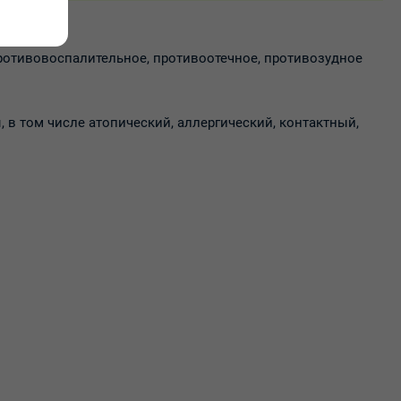
ротивовоспалительное, противоотечное, противозудное
в том числе атопический, аллергический, контактный,