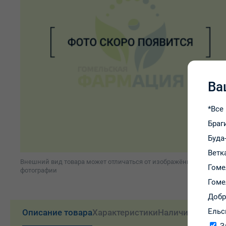
Ва
*Все
Браг
Буда
Ветк
Внешний вид товара может отличаться от изображённого на
Гоме
фотографии
Гоме
Доб
Ельс
Описание товара
Характеристики
Наличие и цены