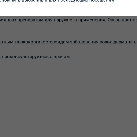
апомнить выбранный для последующих посещений
оидным препаратом для наружного применения. Оказывает п
тным глюкокортикостероидам заболевания кожи: дерматиты, 
 проконсультируйтесь с врачом.