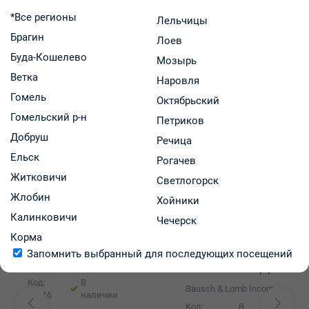
Наличие и цены
Оплата и доставка
*Все регионы
Лельчицы
Брагин
Лоев
Описание товара
Буда-Кошелево
Мозырь
Ветка
Наровля
Вас может заинтересовать
Гомель
Октябрьский
Гомельский р-н
Петриков
Добруш
Речица
Ельск
Рогачев
Житковичи
Светлогорск
Жлобин
Хойники
Калинковичи
Раствор для
Чечерск
контактных линз
Корма
Раствор для
ReNu MultiPlus р-р
Запомнить выбранный для последующих посещений
контактных линз
120мл флакон с
Bausch & Lomb Incorporated (завод Bausch & Lomb - Iom Spa в Италии)
ReNu MultiPlus р-р
контейнером для
240мл флакон с
линз №1
Код:
В
Bausch & Lomb Incorporated (завод Bausch & Lomb - Iom Spa в Италии)
контейнером для
20016
наличии
линз №1
Код:
В