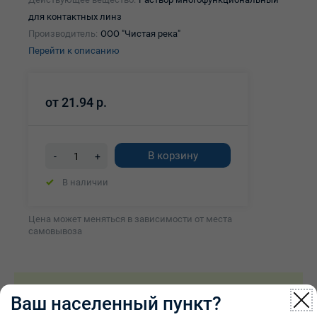
для контактных линз
Производитель:
ООО "Чистая река"
Перейти к описанию
от
21.94 р.
В корзину
-
+
В наличии
Цена может меняться в зависимости от места
самовывоза
Описание товара
Характеристики
Ваш населенный пункт?