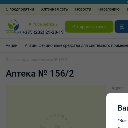
О предприятии
Аптечная сеть
Новости
Населению
*Все регионы
Интернет-аптека
+375 (232) 29-20-19
Акции
Антиинфекционные средства для системного примене
Главная страница
>
Аптека № 156/2
Аптека № 156/2
Адрес
г. Гомел
Ва
*Все