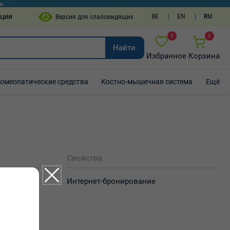
пции
BE
EN
RU
0
0
Найти
Избранное
Корзина
Гомеопатические средства
Костно-мышечная система
Ещё
Свойства
Интернет-бронирование
 12.00-12.30