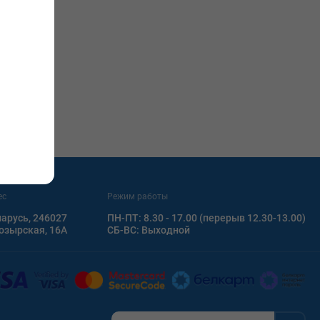
ес
Режим работы
арусь, 246027
ПН-ПТ: 8.30 - 17.00 (перерыв 12.30-13.00)
Мозырская, 16А
СБ-ВС: Выходной