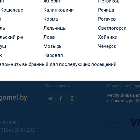
ин
Жлобин
Петриков
н
-Кошелево
Калинковичи
Речица
а
Корма
Рогачев
2) 31-97-95
ль
Лельчицы
Светлогорск
льский р-н
Лоев
Хойники
руш
Мозырь
Чечерск
ары аптеки →
к
Наровля
апомнить выбранный для последующих посещений
Мы в соцсетях
Юридический адр
Республика Бел
gomel.by
г. Гомель, ул. 
2.03.1997
712 от 28.04.2021