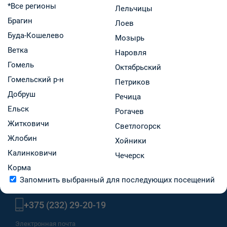
Суббота - воскресенье: выходной
*Все регионы
Лельчицы
Брагин
Лоев
Буда-Кошелево
Свойства
Мозырь
Ветка
Наровля
Интернет-бронирование
Гомель
Октябрьский
Гомельский р-н
Телефон
Петриков
Добруш
Речица
+375 (236) 25-27-60
Ельск
Рогачев
Житковичи
Светлогорск
Товары аптеки →
Жлобин
Хойники
Калинковичи
Чечерск
Корма
Запомнить выбранный для последующих посещений
МТС, A1, life:)
+375 (232) 29-20-19
Электронная почта