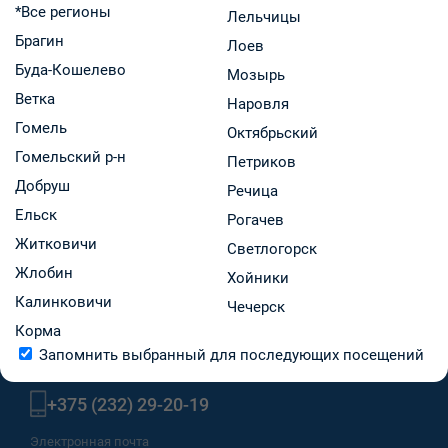
Воскресенье-понедельник: выходной
*Все регионы
Лельчицы
Брагин
Лоев
Буда-Кошелево
Свойства
Мозырь
Ветка
Наровля
Интернет-бронирование
Гомель
Октябрьский
Гомельский р-н
Телефон
Петриков
Добруш
Речица
8 (02334) 27870
Ельск
Рогачев
Житковичи
Светлогорск
Товары аптеки →
Жлобин
Хойники
Калинковичи
Чечерск
Корма
Запомнить выбранный для последующих посещений
МТС, A1, life:)
+375 (232) 29-20-19
Электронная почта