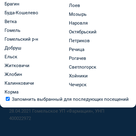
Мы в соцсетях
Брагин
Лоев
Буда-Кошелево
Мозырь
Ветка
Наровля
Юридический адрес
Гомель
Октябрьский
Республика Беларусь, 246027
Гомельский р-н
Петриков
г. Гомель, ул. Мозырская, 16А
Добруш
Речица
Режим работы
Ельск
Рогачев
ПН-ПТ: 8.30 - 17.00 (перерыв 12.30-13.00)
Житковичи
Светлогорск
СБ-ВС: Выходной
Жлобин
Хойники
Калинковичи
Чечерск
Лицензия на фармацевтическую деятельность
Корма
№02040/559 от 12.03.1997 Интернет-магазин
Запомнить выбранный для последующих посещений
зарегистрирован в торговом реестре за № 508712 от
28.04.2021 Гомельское УП «Фармация», УНП
400022972