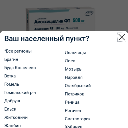
Ваш населенный пункт?
*Все регионы
Лельчицы
Брагин
Лоев
Буда-Кошелево
Мозырь
Ветка
Наровля
Гомель
Октябрьский
Амоксициллин ФТ таблетки п/о 500мг упаковка
Гомельский р-н
Петриков
№20
Добруш
Речица
Ельск
Рогачев
ООО "Фармтехнология"
Житковичи
Светлогорск
Код: 1388
В наличии
Жлобин
11.56 р.
Хойники