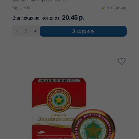
Код: 2895
В наличии
20.45 р.
В аптеках региона:
от
В корзину
-
+