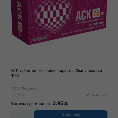
АСК таблетки п/о, кишечнораств. 75мг упаковка
№50
СООО "Лекфарм"
Код: 2167
В наличии
3.95 р.
В аптеках региона:
от
В корзину
-
+