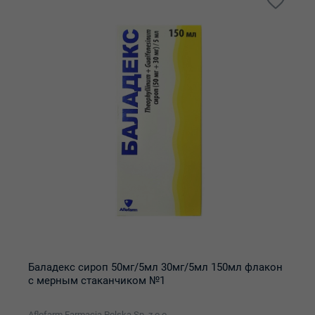
Баладекс сироп 50мг/5мл 30мг/5мл 150мл флакон
с мерным стаканчиком №1
Aflofarm Farmacja Polska Sp. z o.o