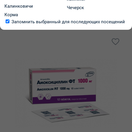
В аптеках региона:
от
Калинковичи
Чечерск
В корзину
-
+
Корма
Запомнить выбранный для последующих посещений