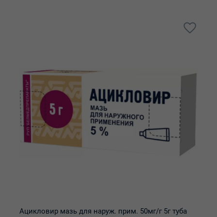
Ацикловир мазь для наруж. прим. 50мг/г 5г туба