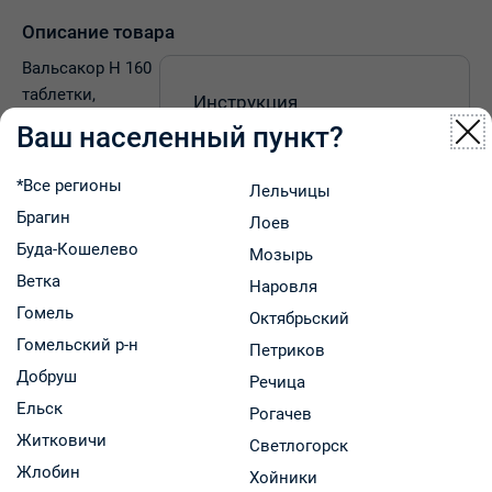
Описание товара
Вальсакор Н 160
таблетки,
Инструкция
покрытые
Ваш населенный пункт?
Инструкция препарата
пленочной
оболочкой,
*Все регионы
Лельчицы
содержат два
Брагин
Лоев
активных
Буда-Кошелево
вещества,
Мозырь
валсартан и
Ветка
Наровля
гидрохлоротиазид. Эти два вещества помогают
Гомель
Октябрьский
контролировать высокое артериальное давление (АД).
Гомельский р-н
Петриков
- Валсартан принадлежит к классу лекарственных
Добруш
Речица
препаратов, известных как антагонисты рецепторов
Ельск
ангиотензина II, которые помогают контролировать
Рогачев
высокое артериальное давление. Ангиотензин II
Житковичи
Светлогорск
является веществом вашего организма, которое
Жлобин
Хойники
повышает тонус сосудов, тем самым вызывая