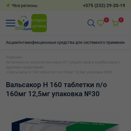
+375 (232) 29-20-19
*Все регионы
Интернет-
0
0
аптека
Акции
Антиинфекционные средства для системного применения
Главная
>
Антагонисты ангиотензиновых АТ1-рецепторов в комбинации с
другими средствами
> Вальсакор Н 160 таблетки п/о 160мг 12,5мг упаковка №30
Вальсакор Н 160 таблетки п/о
160мг 12,5мг упаковка №30