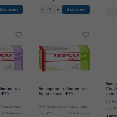
В корзину
В корзину
-
+
-
Бринз
10мг/
блетки п/о
Бисопролол таблетки п/о
капел
а №60
5мг упаковка №60
S.C. R
ОАО "Борисовский завод медицинских препаратов"
ОАО "Борисовский завод медицинских препаратов"
Код: 4
В наличии
Код: 4214
В наличии
В апте