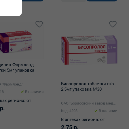
дипин Фармлэнд
тки 5мг упаковка
Бисопролол таблетки п/о
 "Фармлэнд"
2,5мг упаковка №30
218
В наличии
ках региона:
от
ОАО "Борисовский завод медицинских препаратов"
р.
Код: 4208
В наличии
В аптеках региона:
от
2.75 р.