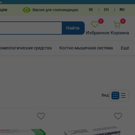
пции
BE
EN
RU
0
0
Найти
Избранное
Корзина
Гомеопатические средства
Костно-мышечная система
Ещё
Вид: