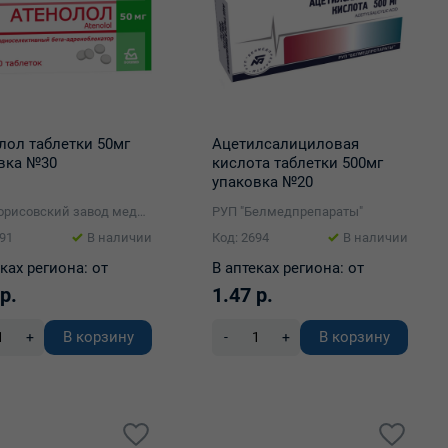
лол таблетки 50мг
Ацетилсалициловая
вка №30
кислота таблетки 500мг
упаковка №20
ОАО "Борисовский завод медицинских препаратов"
РУП "Белмедпрепараты"
491
В наличии
Код: 2694
В наличии
ках региона:
от
В аптеках региона:
от
р.
1.47 р.
В корзину
В корзину
+
-
+