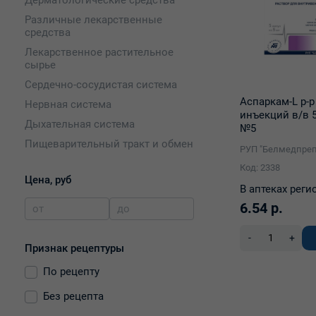
Различные лекарственные
средства
Лекарственное растительное
сырье
Сердечно-сосудистая система
Аспаркам-L р-р
Нервная система
инъекций в/в 
Дыхательная система
№5
Пищеварительный тракт и обмен
РУП "Белмедпреп
веществ
Код: 2338
Кровь и кроветворные органы
Цена, руб
В аптеках реги
Гормональные средства для
6.54 р.
системного применения,
исключая половые гормоны и
инсулины
-
+
Признак рецептуры
Мочеполовая система и
половые гормоны
По рецепту
Антиинфекционные средства
Без рецепта
для системного применения