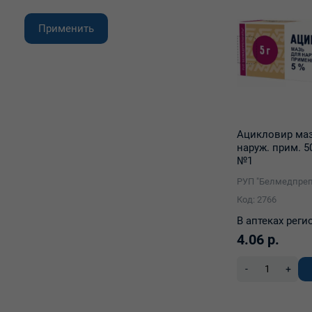
Противопаразитные средства,
инсектициды и репелленты
Применить
Костно-мышечная система
Ацикловир маз
наруж. прим. 50
№1
РУП "Белмедпреп
Код: 2766
В аптеках реги
4.06 р.
-
+