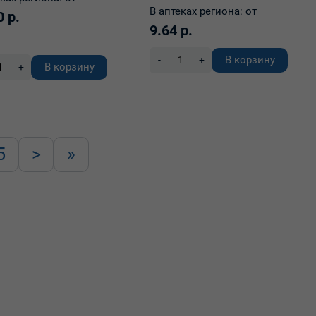
В аптеках региона:
от
0 р.
9.64 р.
В корзину
-
+
В корзину
+
5
>
»