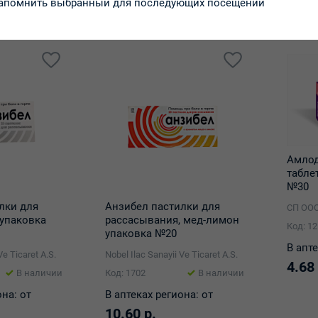
апомнить выбранный для последующих посещений
Амло
табле
№30
лки для
Анзибел пастилки для
СП ООО
упаковка
рассасывания, мед-лимон
Код: 1
упаковка №20
В апте
Ve Ticaret A.S.
Nobel Ilac Sanayii Ve Ticaret A.S.
4.68 
В наличии
Код: 1702
В наличии
она:
от
В аптеках региона:
от
10.60 р.