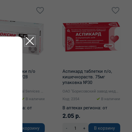
сиа таблетки п/о
Аспикард таблетки п/о,
упаковка №28
кишечнораств. 75мг
упаковка №30
Rovi Pharma Industrial Services S.A., Испания/Merck Sharp & Dohme B.V.
ОАО "Борисовский завод медицинских препаратов"
096
В наличии
Код: 2354
В наличии
ках региона:
от
В аптеках региона:
от
5 р.
2.05 р.
В корзину
В корзину
+
-
+