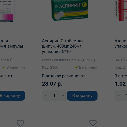
 для
Аспирин С таблетки
Атено
5мл ампулы
шипуч. 400мг 240мг
упако
упаковка №10
араты"
Bayer Consumer Care AG,Швейцария manufactured by Bayer Bitterfeld GmbH
В наличии
Код: 2366
В наличии
Код: 2
она:
от
В аптеках региона:
от
В апте
28.07 р.
1.02 
В корзину
В корзину
-
+
-