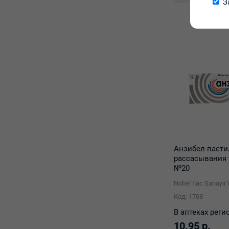
З
Анзибел пасти
рассасывания 
№20
Nobel Ilac Sanayii 
Код: 1708
В аптеках реги
10.95 р.