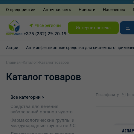
О предприятии
Аптечная сеть
Новости
Населению
*Все регионы
Интернет-аптека
+375 (232) 29-20-19
Акции
Антиинфекционные средства для системного примене
Главная
>
Каталог
>
Каталог товаров
Каталог товаров
По алфавиту
Цен
Все категории >
Средства для лечения
заболеваний органов чувств
Фармакологические группы и
международные группы не ЛС
Дерматологические средства