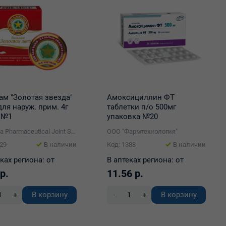
ам "Золотая звезда"
Амоксициллин ФТ
для наруж. прим. 4г
таблетки п/о 500мг
 №1
упаковка №20
Danapha Pharmaceutical Joint Stock Company
ООО "Фармтехнология"
929
В наличии
Код: 1388
В наличии
ках региона:
от
В аптеках региона:
от
р.
11.56 р.
В корзину
В корзину
+
-
+