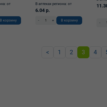
она:
от
В аптеках региона:
от
11.3
6.04 р.
В корзину
В корзину
-
+
-
<
1
2
3
4