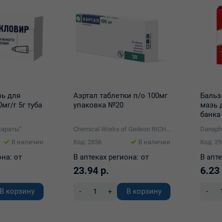
ь для
Аэртал таблетки п/о 100мг
Бальз
мг/г 5г туба
упаковка №20
мазь 
банка
араты"
Chemical Works of Gedeon RICHTER Plc.
В наличии
Код: 2856
В наличии
Код: 2
она:
от
В аптеках региона:
от
В апте
23.94 р.
6.23 
В корзину
В корзину
-
+
-