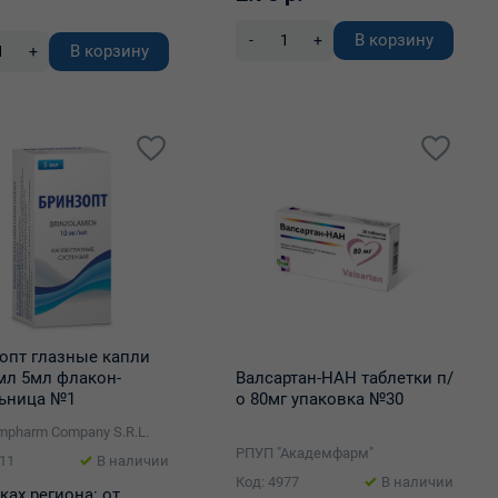
В корзину
-
+
В корзину
+
опт глазные капли
мл 5мл флакон-
Валсартан-НАН таблетки п/
ьница №1
о 80мг упаковка №30
ompharm Company S.R.L.
РПУП "Академфарм"
511
В наличии
Код: 4977
В наличии
ках региона:
от