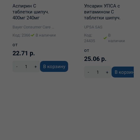
Аспирин С
Упсарин УПСА с
таблетки шипуч.
витамином С
400мг 240мг
таблетки шипуч.
упаковка №10
330мг 200мг
Bayer Consumer Care AG,Швейцария manufactured by Bayer Bitterfeld GmbH
UPSA SAS
упаковка №20
Код: 2366
В наличии
Код:
В
24435
наличии
от
от
22.71 р.
25.06 р.
В корзину
-
+
В корзину
-
+