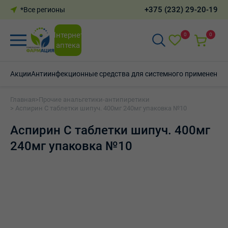
+375 (232) 29-20-19
*Все регионы
Интернет-
0
0
аптека
Акции
Антиинфекционные средства для системного применения
Главная
>
Прочие анальгетики-антипиретики
> Аспирин С таблетки шипуч. 400мг 240мг упаковка №10
Аспирин С таблетки шипуч. 400мг
240мг упаковка №10