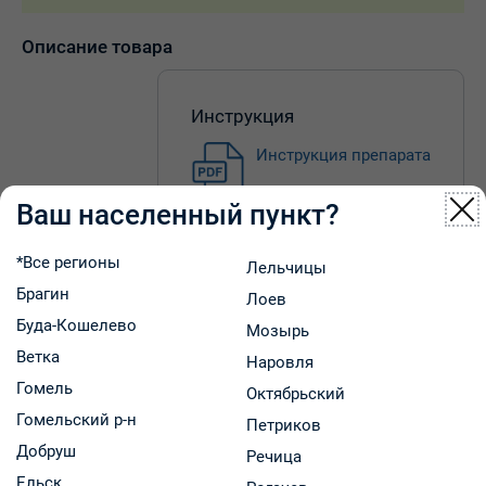
Описание товара
Инструкция
Инструкция препарата
Ваш населенный пункт?
*Все регионы
Лельчицы
Брагин
Ацетилсалициловая кислота оказывает
Лоев
обезболивающее, жаропонижающее,
Буда-Кошелево
Мозырь
противовоспалительное действие, связанное с
Ветка
Наровля
подавлением циклооксигеназ 1 и 2, регулирующих
Гомель
Октябрьский
синтез простагландинов; тормозит агрегацию
Гомельский р-н
Петриков
тромбоцитов.
Добруш
Аскорбиновая кислота играет важную роль в регуляции
Речица
окислительно-восстановительных процессов,
Ельск