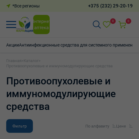
+375 (232) 29-20-19
*Все регионы
Интернет-
0
0
аптека
Акции
Антиинфекционные средства для системного применения
Главная
>
Каталог
>
Противоопухолевые и иммуномодулирующие средства
Противоопухолевые и
иммуномодулирующие
средства
Фильтр
По алфавиту
Цене