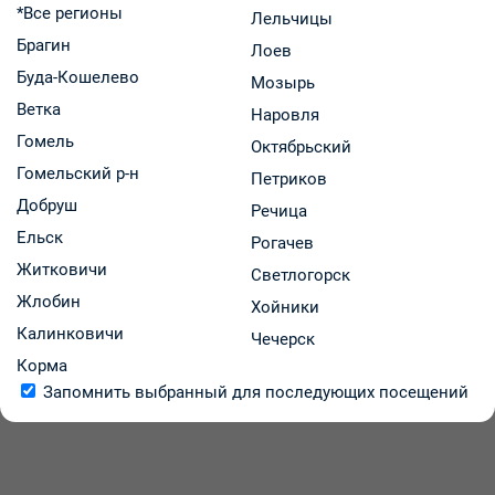
*Все регионы
Лельчицы
ООО "Рубикон"
Брагин
Лоев
Код: 32174
В наличии
Буда-Кошелево
Мозырь
18.01 р.
В аптеках региона:
от
Ветка
Наровля
Гомель
В корзину
-
+
Октябрьский
Гомельский р-н
Петриков
Добруш
Речица
Ельск
Рогачев
Житковичи
Светлогорск
1
Жлобин
Хойники
Калинковичи
Чечерск
Корма
Запомнить выбранный для последующих посещений