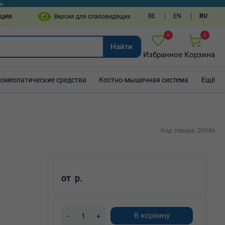
пции
BE
EN
RU
0
0
Найти
Избранное
Корзина
Гомеопатические средства
Костно-мышечная система
Ещё
Код товара: 20946
от
р.
В корзину
-
+