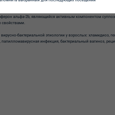
апомнить выбранный для последующих посещений
ферон альфа-2b, являющийся активным компонентом суппоз
 свойствами.
вирусно-бактериальной этиологии у взрослых: хламидиоз, ге
, папилломавирусная инфекция, бактериальный вагиноз, ре