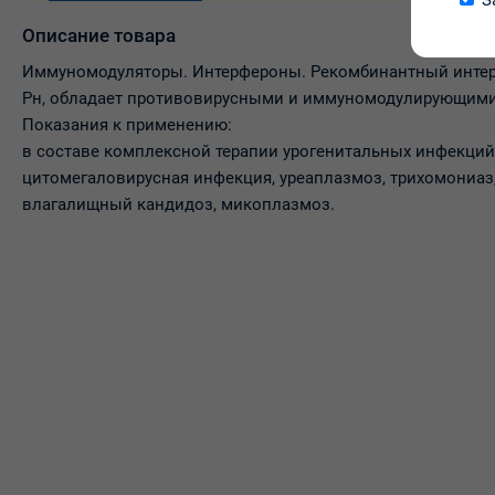
З
Описание товара
Иммуномодуляторы. Интерфероны. Рекомбинантный интер
Рн, обладает противовирусными и иммуномодулирующими
Показания к применению:
в составе комплексной терапии урогенитальных инфекций 
цитомегаловирусная инфекция, уреаплазмоз, трихомониаз
влагалищный кандидоз, микоплазмоз.