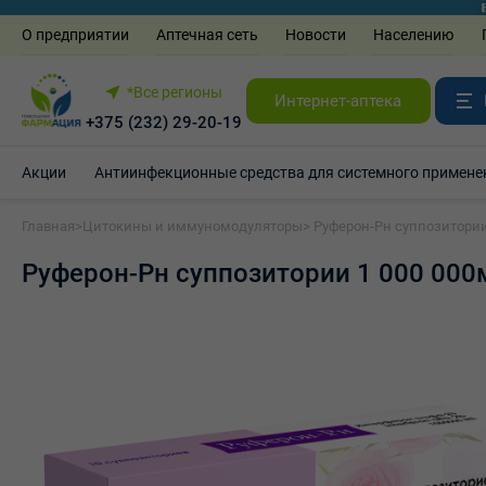
О предприятии
Аптечная сеть
Новости
Населению
*Все регионы
Интернет-аптека
+375 (232) 29-20-19
Акции
Антиинфекционные средства для системного примене
Главная
>
Цитокины и иммуномодуляторы
> Руферон-Рн суппозитории
Руферон-Рн суппозитории 1 000 000