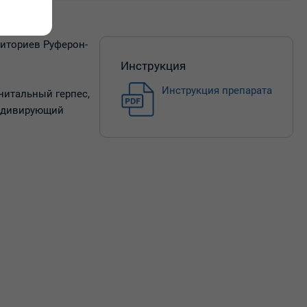
иториев Руферон-
Инструкция
Инструкция препарата
нитальный герпес,
цидивирующий