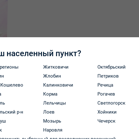
ш населенный пункт?
 регионы
Житковичи
Октябрьский
ин
Жлобин
Петриков
-Кошелево
Калинковичи
Речица
а
Корма
Рогачев
ль
Лельчицы
Светлогорск
льский р-н
Лоев
Хойники
руш
Мозырь
Чечерск
к
Наровля
Оплата и доставка