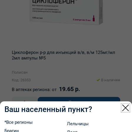
Циклоферон р-р для инъекций в/в, в/м 125мг/мл
2мл ампулы №5
Полисан
Код: 26353
В наличии
19.65 р.
В аптеках региона:
от
В корзину
-
+
Ваш населенный пункт?
*Все регионы
Лельчицы
Брагин