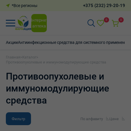
+375 (232) 29-20-19
*Все регионы
Интернет-
0
0
аптека
Акции
Антиинфекционные средства для системного применения
Главная
>
Каталог
>
Противоопухолевые и иммуномодулирующие средства
Противоопухолевые и
иммуномодулирующие
средства
Фильтр
По алфавиту
Цене