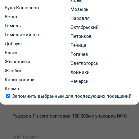
Лоев
Буда-Кошелево
Мозырь
Ветка
Наровля
Гомель
Октябрьский
Гомельский р-н
Петриков
Добруш
Речица
Ельск
Рогачев
Житковичи
Светлогорск
Жлобин
Хойники
Калинковичи
Чечерск
Корма
Запомнить выбранный для последующих посещений
Руферон-Рн суппозитории 150 000ме упаковка №10
ООО "Рубикон"