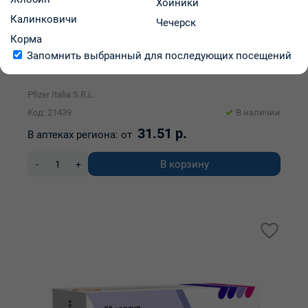
Хойники
Калинковичи
Чечерск
Корма
Сермион таблетки п/о 30мг упаковка №30
Запомнить выбранный для последующих посещений
Pfizer Italia S.R.L.
Код: 21439
В наличии
31.51 р.
В аптеках региона:
от
В корзину
-
+