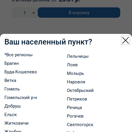
В аптеках региона:
от
В корзину
-
+
Ваш населенный пункт?
*Все регионы
Лельчицы
Брагин
Лоев
Буда-Кошелево
Мозырь
Ветка
Наровля
Гомель
Октябрьский
Гомельский р-н
Петриков
Добруш
Речица
Ельск
Рогачев
Житковичи
Светлогорск
Жлобин