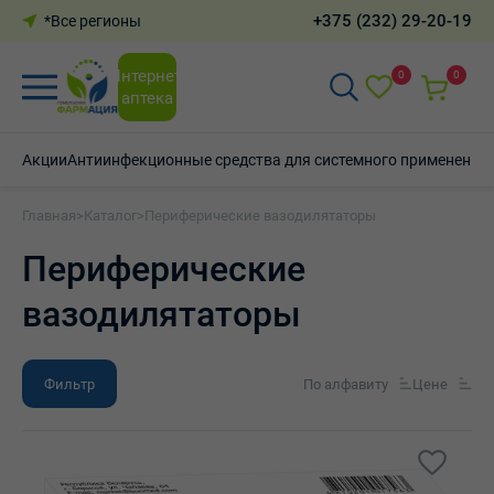
+375 (232) 29-20-19
*Все регионы
Интернет-
0
0
аптека
Акции
Антиинфекционные средства для системного применения
Главная
>
Каталог
>
Периферические вазодилятаторы
Периферические
вазодилятаторы
Фильтр
По алфавиту
Цене