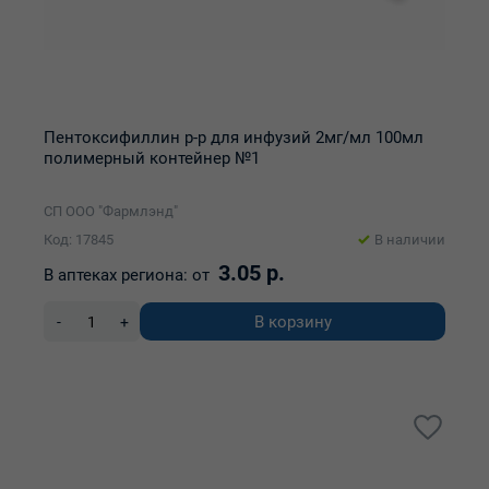
Пентоксифиллин р-р для инфузий 2мг/мл 100мл
полимерный контейнер №1
СП ООО "Фармлэнд"
Код: 17845
В наличии
3.05 р.
В аптеках региона:
от
В корзину
-
+