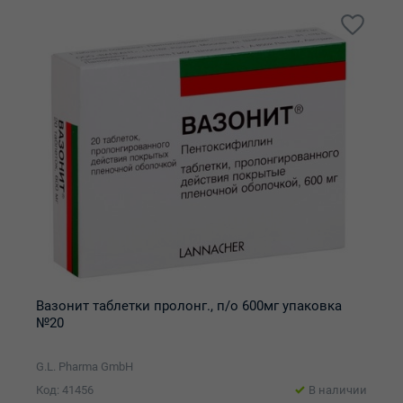
Вазонит таблетки пролонг., п/о 600мг упаковка
№20
G.L. Pharma GmbH
Код: 41456
В наличии