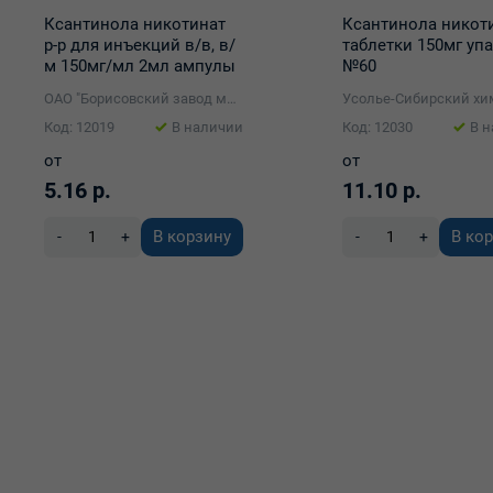
Ксантинола никотинат
Ксантинола никот
р-р для инъекций в/в, в/
таблетки 150мг уп
м 150мг/мл 2мл ампулы
№60
№10
ОАО "Борисовский завод медицинских препаратов"
Код: 12019
В наличии
Код: 12030
В 
от
от
5.16 р.
11.10 р.
В корзину
В ко
-
+
-
+