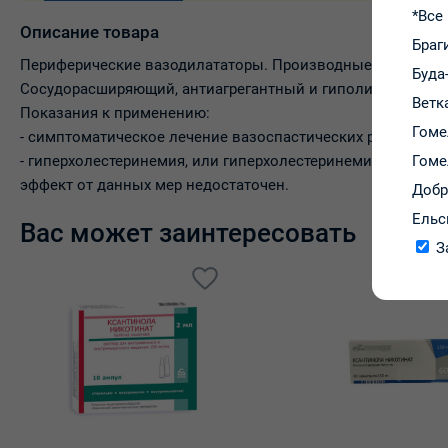
*Все
Описание товара
Браг
Периферические вазодилататоры. Производные пурина.
Буда
Сосудорасширяющий, антиагрегантный и гиполипидемичес
Ветк
Показания к применению:
Гоме
- симптоматическое лечение вазоспастических расстройств
Гоме
- гиперхолестеринемия, или гиперхолестеринемия с гиперт
эффект от данных мер недостаточен.
Доб
Ельс
Вас может заинтересовать
З