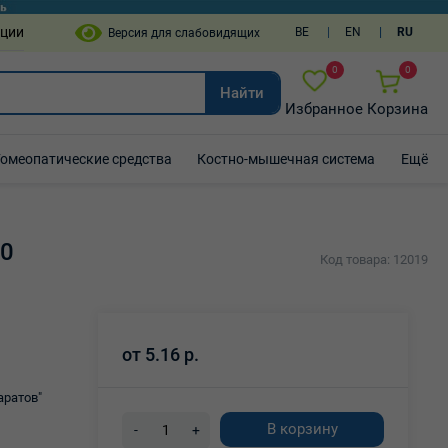
пции
BE
EN
RU
0
0
Найти
Избранное
Корзина
Гомеопатические средства
Костно-мышечная система
Ещё
10
Код товара: 12019
от
5.16 р.
аратов"
В корзину
-
+