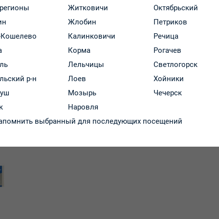
 регионы
Житковичи
Октябрьский
ин
Жлобин
Петриков
-Кошелево
Калинковичи
Речица
кий препарат.
а
Корма
Рогачев
ль
Лельчицы
Светлогорск
, таких как болезнь и синдром Рейно;
льский р-н
Лоев
Хойники
риглицеридемией, как дополнение к диете и другим мероприя
руш
Мозырь
Чечерск
к
Наровля
апомнить выбранный для последующих посещений