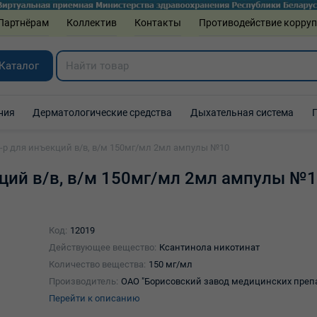
Партнёрам
Коллектив
Контакты
Противодействие корру
Каталог
ния
Дерматологические средства
Дыхательная система
-р для инъекций в/в, в/м 150мг/мл 2мл ампулы №10
кций в/в, в/м 150мг/мл 2мл ампулы №
Код:
12019
Действующее вещество:
Ксантинола никотинат
Количество вещества:
150 мг/мл
Производитель:
ОАО "Борисовский завод медицинских преп
Перейти к описанию