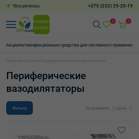
+375 (232) 29-20-19
*Все регионы
Интернет-
0
0
аптека
Акции
Антиинфекционные средства для системного применения
Главная
>
Каталог
>
Периферические вазодилятаторы
Периферические
вазодилятаторы
Фильтр
По алфавиту
Цене