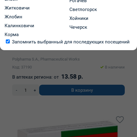
Рогачев
Житковичи
Светлогорск
Жлобин
Хойники
Калинковичи
Чечерск
Корма
Польфилин ретард таблетки пролонг., п/о 400мг
Запомнить выбранный для последующих посещений
упаковка №20
Polpharma S.A., Pharmaceutical Works
Код: 37190
В наличии
13.58 р.
В аптеках региона:
от
В корзину
-
+