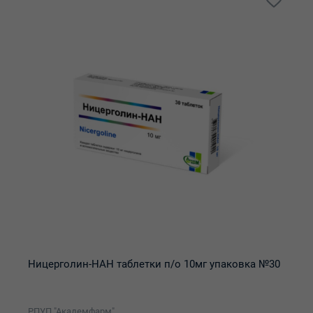
Ницерголин-НАН таблетки п/о 10мг упаковка №30
РПУП "Академфарм"