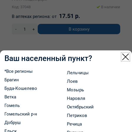
Код: 37048
В наличии
17.51 р.
В аптеках региона:
от
В корзину
-
+
Ваш населенный пункт?
*Все регионы
Лельчицы
Брагин
Лоев
Буда-Кошелево
Мозырь
Ветка
Наровля
Гомель
Октябрьский
Гомельский р-н
Петриков
Добруш
Речица
Ельск