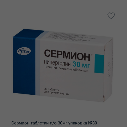
Сермион таблетки п/о 30мг упаковка №30