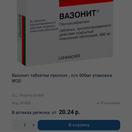
Вазонит таблетки пролонг., п/о 600мг упаковка
№20
G.L. Pharma GmbH
Код: 41456
В наличии
20.24 р.
В аптеках региона:
от
В корзину
-
+