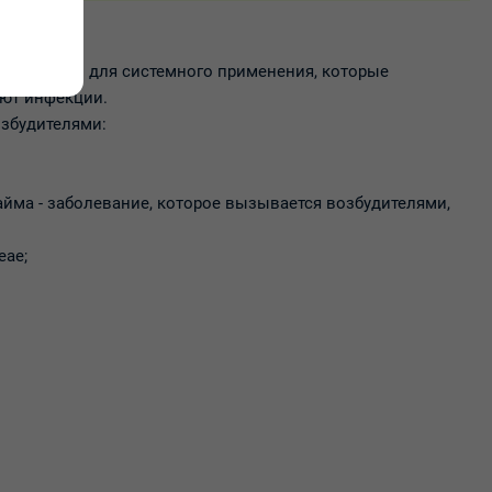
ых средств для системного применения, которые
ают инфекции.
озбудителями:
айма - заболевание, которое вызывается возбудителями,
eae;