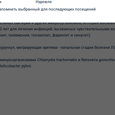
к
Наровля
апомнить выбранный для последующих посещений
ицин, относящееся к группе антибактериальных лекарственн
тельных бактерий и других микроорганизмов, которые вызыв
12 лет для лечения инфекций, вызванных чувствительными в
нхит, пневмония, тонзиллит, фарингит и синусит);
фурункул, мигрирующая эритема - начальная стадия болезни Л
кроорганизмами Chlamydia trachomatis и Neisseria gonorrho
icobacter pylori.