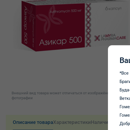
Ва
*Все
Браг
Буда
Внешний вид товара может отличаться от изображённого на
фотографии
Ветк
Гоме
Гоме
Описание товара
Характеристики
Наличие и цены
Доб