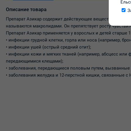
Ельс
Описание товара
З
Препарат Азикар содержит действующее вещество азитром
называются макролидами. Он препятствует росту чувстви
Препарат Азикар применяется у взрослых и детей старше 
• инфекции грудной клетки, горла или носа (например, бро
• инфекции ушей (острый средний отит);
• инфекции кожи и мягких тканей (например, абсцесс или 
передающимися клещами);
• заболевания, передающиеся половым путем, вызванные ми
• заболевания желудка и 12-перстной кишки, связанные с Hel