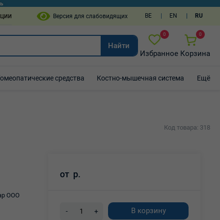
пции
BE
EN
RU
0
0
Найти
Избранное
Корзина
Гомеопатические средства
Костно-мышечная система
Ещё
Код товара: 318
от
р.
ар ООО
В корзину
-
+