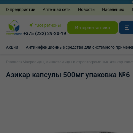
О предприятии
Аптечная сеть
Новости
Населению
*Все регионы
Интернет-аптека
+375 (232) 29-20-19
Акции
Антиинфекционные средства для системного примене
Главная
>
Макролиды, линкозамиды и стрептограмины
> Азикар кап
Азикар капсулы 500мг упаковка №6