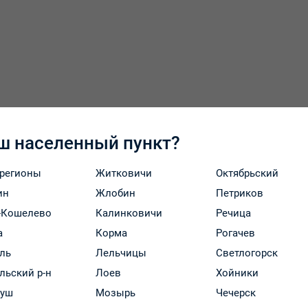
ш населенный пункт?
 регионы
Житковичи
Октябрьский
ин
Жлобин
Петриков
-Кошелево
Калинковичи
Речица
а
Корма
Рогачев
ль
Лельчицы
Светлогорск
льский р-н
Лоев
Хойники
Оплата и доставка
руш
Мозырь
Чечерск