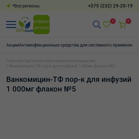
+375 (232) 29-20-19
*Все регионы
Интернет-
0
0
аптека
Акции
Антиинфекционные средства для системного применения
Главная
>
Прочие антибактериальные средства
> Ванкомицин-ТФ пор-к для инфузий 1 000мг флакон №5
Ванкомицин-ТФ пор-к для инфузий
1 000мг флакон №5