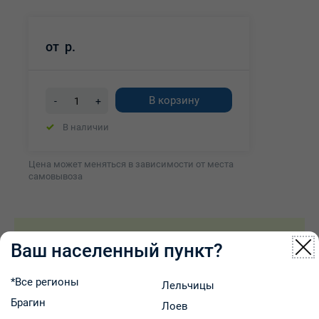
от
р.
В корзину
-
+
В наличии
Цена может меняться в зависимости от места
самовывоза
Описание товара
Характеристики
Ваш населенный пункт?
Наличие и цены
Оплата и доставка
*Все регионы
Лельчицы
Брагин
Лоев
Описание товара