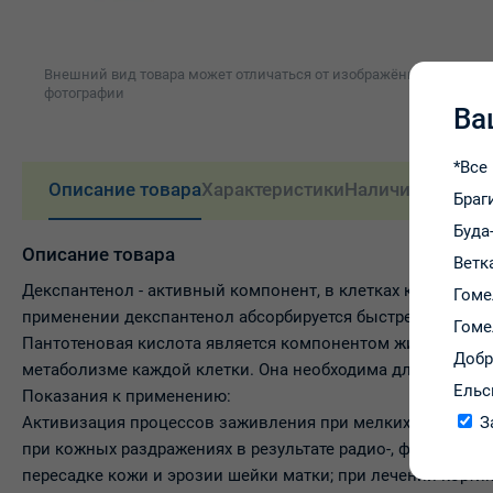
Внешний вид товара может отличаться от изображённого на
фотографии
Ва
*Все
Описание товара
Характеристики
Наличие и цены
Браг
Буда
Описание товара
Ветк
Декспантенол - активный компонент, в клетках кожи быст
Гоме
применении декспантенол абсорбируется быстрее, чем пан
Гоме
Пантотеновая кислота является компонентом жизненно ва
Доб
метаболизме каждой клетки. Она необходима для образов
Ельс
Показания к применению:
З
Активизация процессов заживления при мелких повреждени
при кожных раздражениях в результате радио-, фототерапи
пересадке кожи и эрозии шейки матки; при лечении корти