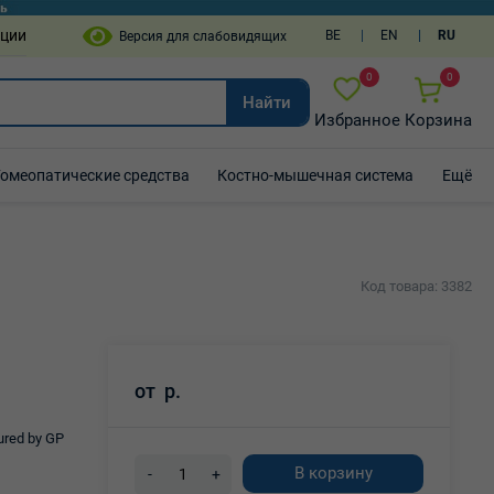
пции
BE
EN
RU
0
0
Найти
Избранное
Корзина
Гомеопатические средства
Костно-мышечная система
Ещё
Код товара: 3382
от
р.
red by GP
В корзину
-
+