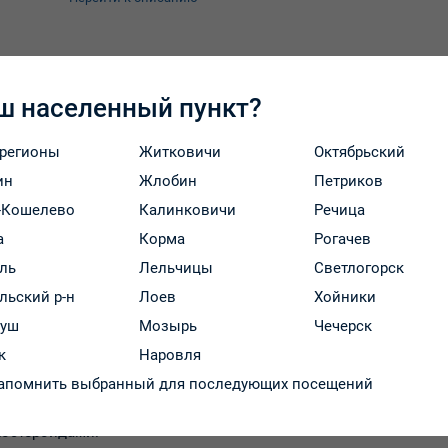
ш населенный пункт?
 регионы
Житковичи
Октябрьский
Оплата и доставка
ин
Жлобин
Петриков
-Кошелево
Калинковичи
Речица
а
Корма
Рогачев
ро превращается в пантотеновую кислоту и действует как ви
ль
Лельчицы
Светлогорск
тотеновая кислота.
льский р-н
Лоев
Хойники
жного коэнзима А, в виде ацетилкоэнзима А играет централь
руш
Мозырь
Чечерск
ания эпителия и заживления повреждений кожи и слизистых 
к
Наровля
апомнить выбранный для последующих посещений
ях кожи: легких ожогах и ссадинах;
и или УФ-излучения; при хронических язвах, пролежнях, анал
костероидами.