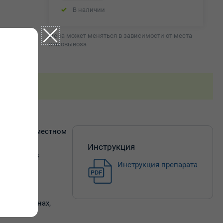
В наличии
Цена может меняться в зависимости от места
самовывоза
тамин. При местном
Инструкция
ную роль в
Инструкция препарата
оболочек.
ьных трещинах,