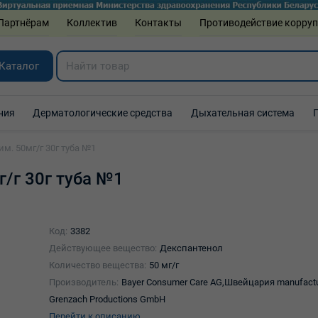
Партнёрам
Коллектив
Контакты
Противодействие корру
Каталог
ния
Дерматологические средства
Дыхательная система
им. 50мг/г 30г туба №1
г/г 30г туба №1
Код:
3382
Действующее вещество:
Декспантенол
Количество вещества:
50 мг/г
Производитель:
Bayer Consumer Care AG,Швейцария manufactu
Grenzach Productions GmbH
Перейти к описанию