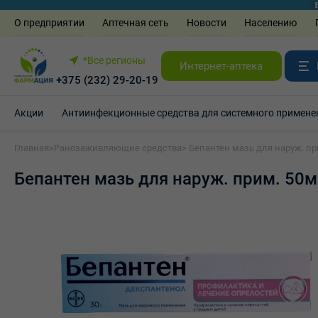
О предприятии
Аптечная сеть
Новости
Населению
*Все регионы
Интернет-аптека
+375 (232) 29-20-19
Акции
Антиинфекционные средства для системного примене
Главная
>
Ранозаживляющие средства
> Бепантен мазь для наруж. пр
Бепантен мазь для наруж. прим. 50м