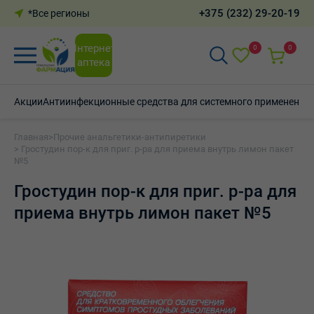
+375 (232) 29-20-19
*Все регионы
Интернет-
0
0
аптека
Акции
Антиинфекционные средства для системного применения
Главная
>
Прочие анальгетики-антипиретики
> Гростудин пор-к для приг. р-ра для приема внутрь лимон пакет
№5
Гростудин пор-к для приг. р-ра для
приема внутрь лимон пакет №5