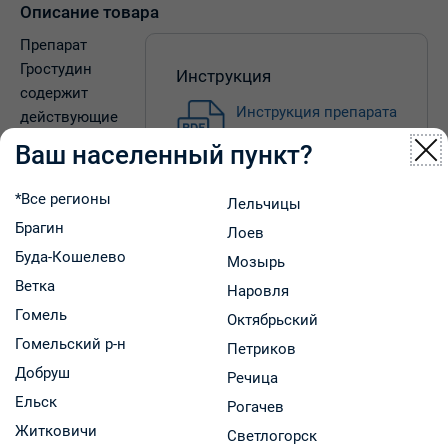
Описание товара
Препарат
Гростудин
Инструкция
содержит
Инструкция препарата
действующие
вещества:
Ваш населенный пункт?
парацетамол,
кофеин,
*Все регионы
Лельчицы
фенилэфрина
Брагин
Лоев
гидрохлорид,
Буда-Кошелево
фенирамина малеат.
Мозырь
Показания к применению:
Ветка
Наровля
Препарат Гростудин применяется для кратковременного
Гомель
Октябрьский
облегчения симптомов простудных заболеваний,
Гомельский р-н
Петриков
насморка, воспаления слизистой оболочки носа и
Добруш
Речица
горла и гриппоподобных состояний у взрослых и детей
Ельск
старше 15 лет, сопровождающихся:
Рогачев
- заложенностью носа, прозрачными выделениями из
Житковичи
Светлогорск