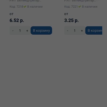
РУП "Белмедпрепараты"
РУП "Белмедпрепараты"
№5
Код: 7218
В наличии
Код: 7221
В наличии
от
от
6.52 р.
3.25 р.
В корзину
В корзину
-
+
-
+