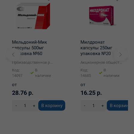
Мельдоний-Мик
Милдронат
капсулы 500мг
капсулы 250мг
упаковка №60
упаковка №20
Производственное республиканское унитарное предприятие "Минскинтеркапс"
Акционерное общество "Grindeks" (Гриндекс)
Код:
В
Код:
В
14097
наличии
14685
наличии
от
от
28.76 р.
16.25 р.
В корзину
В корзину
-
+
-
+