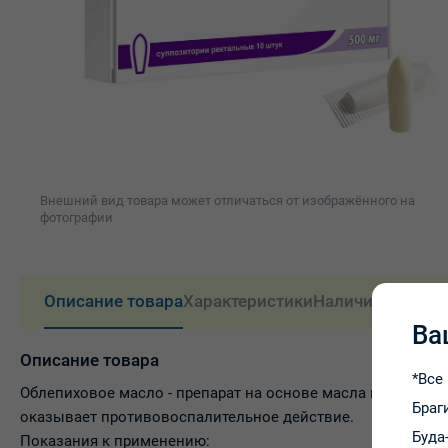
Внешний вид товара может отличаться от изображённого на
фотографии
Описание товара
Характеристики
Наличие и цены
Ва
Описание товара
*Все
Облепиховое масло - препарат на основе масла из плодо
Браг
оказывает противовоспалительное действие.
Буда
Показания к применению: