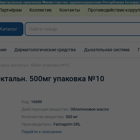
Партнёрам
Коллектив
Контакты
Противодействие корру
Каталог
ния
Дерматологические средства
Дыхательная система
ории ректальн. 500мг упаковка №10
ктальн. 500мг упаковка №10
Код:
16689
Действующее вещество:
Облепиховое масло
Количество вещества:
500 мг
Производитель:
Farmaprim SRL
Перейти к описанию