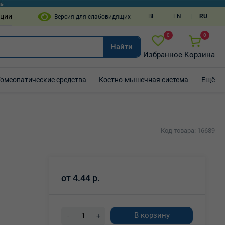
пции
BE
EN
RU
0
0
Найти
Избранное
Корзина
Гомеопатические средства
Костно-мышечная система
Ещё
Код товара: 16689
от
4.44 р.
В корзину
-
+