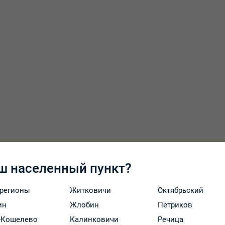
Оплата и доставка
ш населенный пункт?
 регионы
Житковичи
Октябрьский
в облепихи крушиновидной, ускоряет заживление поврежденны
ин
Жлобин
Петриков
-Кошелево
Калинковичи
Речица