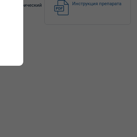
Инструкция препарата
ный и атрофический