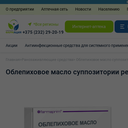
О предприятии
Аптечная сеть
Новости
Населению
*Все регионы
Интернет-аптека
+375 (232) 29-20-19
Акции
Антиинфекционные средства для системного примене
Главная
>
Ранозаживляющие средства
> Облепиховое масло суппозит
Облепиховое масло суппозитории ре