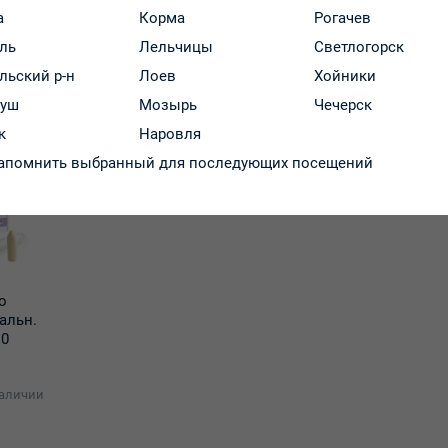
проктит, эрозивно-язвенный сфинктерит и проктит, катараль
а
Корма
Рогачев
отделов толстой кишки.
ль
Лельчицы
Светлогорск
льский р-н
Лоев
Хойники
руш
Мозырь
Чечерск
к
Наровля
апомнить выбранный для последующих посещений
о
альн.
10
наличии