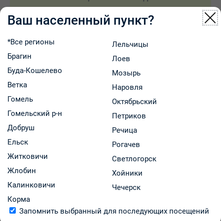
Ваш населенный пункт?
Описание товара
*Все регионы
Тиогамма Турбо - лекарственный препарат, содержит
Лельчицы
тиоктовую кислоту (альфа-липоевую кислоту).
Брагин
Лоев
Тиоктовая (или альфа-липоевая) кислота является
Буда-Кошелево
Мозырь
антиоксидантом, веществом, нейтрализующим
Ветка
Наровля
потенциально вредные химические вещества,
Гомель
называемые свободными радикалами, которые могут
Октябрьский
Гомельский р-н
причинить вред, если они образуются
Петриков
неконтролируемым образом из-за болезни, токсинов
Добруш
Речица
или старения.
Ельск
Рогачев
Показания к применению:
Житковичи
Светлогорск
Препарат Тиогамма Турбо показан к применению у
Жлобин
взрослых старше 18 лет:
Хойники
- диабетическая полинейропатия;
Калинковичи
Чечерск
- алкогольная полинейропатия.
Корма
Способ действия препарата Тиогамма Турбо:
Запомнить выбранный для последующих посещений
Тиоктовая кислота - витаминоподобное вещество,