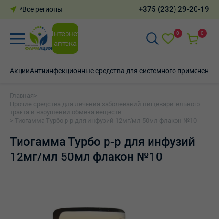
+375 (232) 29-20-19
*Все регионы
Интернет-
0
0
аптека
Акции
Антиинфекционные средства для системного применения
Главная
>
Прочие средства для лечения заболеваний пищеварительного
тракта и нарушений обмена веществ
> Тиогамма Турбо р-р для инфузий 12мг/мл 50мл флакон №10
Тиогамма Турбо р-р для инфузий
12мг/мл 50мл флакон №10