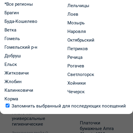
*Все регионы
Лельчицы
Брагин
Лоев
Описание товара
Характеристики
Буда-Кошелево
Мозырь
Ветка
Наровля
Наличие и цены
Оплата и доставка
Гомель
Октябрьский
Гомельский р-н
Петриков
Описание товара
Добруш
Речица
Ельск
Рогачев
Вас может заинтересовать
Житковичи
Светлогорск
Жлобин
Хойники
Калинковичи
Чечерск
Корма
Запомнить выбранный для последующих посещений
Платочки
универсальные
Платочки
гигиенические
бумажные Amra
тисненые 3-
Эксклюзив трэйд ООО