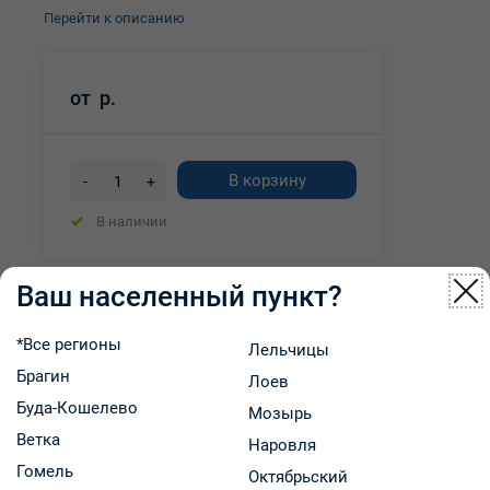
Перейти к описанию
от
р.
В корзину
-
+
В наличии
Цена может меняться в зависимости от места
Ваш населенный пункт?
самовывоза
*Все регионы
Лельчицы
Брагин
Лоев
Описание товара
Характеристики
Буда-Кошелево
Мозырь
Ветка
Наличие и цены
Оплата и доставка
Наровля
Гомель
Октябрьский