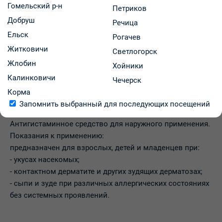
Гомельский р-н
Петриков
Описание товара
Добруш
Речица
Ельск
Рогачев
Инструкция
Житковичи
Светлогорск
Инструкция препарата
Жлобин
Хойники
Калинковичи
Чечерск
Корма
Запомнить выбранный для последующих посещений
Антигистаминное средство для наружного применения.
Показания к применению:
предназначен для взрослых, детей и младенцев при:
- укусах насекомых;
- контактном дерматите и других зудящих дерматозах;
- сыпи и зуде при различных аллергических состояниях
без системных проявлений.