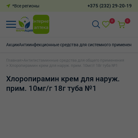
+375 (232) 29-20-19
*Все регионы
Интернет-
0
0
аптека
Акции
Антиинфекционные средства для системного применения
Главная
>
Антигистаминные средства для общего применения
> Хлоропирамин крем для наруж. прим. 10мг/г 18г туба №1
Хлоропирамин крем для наруж.
прим. 10мг/г 18г туба №1